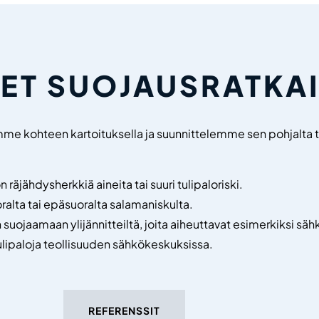
ET SUOJAUSRATKA
e kohteen kartoituksella ja suunnittelemme sen pohjalta 
räjähdysherkkiä aineita tai suuri tulipaloriski.
ralta tai epäsuoralta salamaniskulta.
n suojaamaan ylijännitteiltä, joita aiheuttavat esimerkiksi s
ulipaloja teollisuuden sähkökeskuksissa.
REFERENSSIT