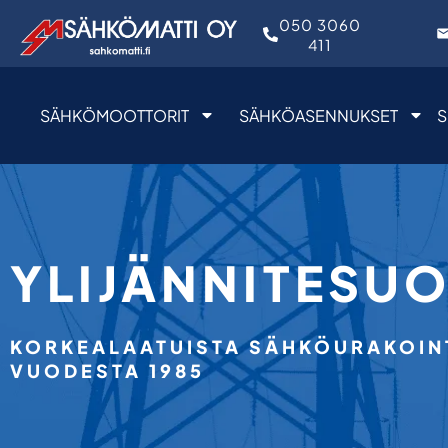
050 3060
411
SÄHKÖMOOTTORIT
SÄHKÖASENNUKSET
S
YLIJÄNNITESU
KORKEALAATUISTA SÄHKÖURAKOINT
VUODESTA 1985