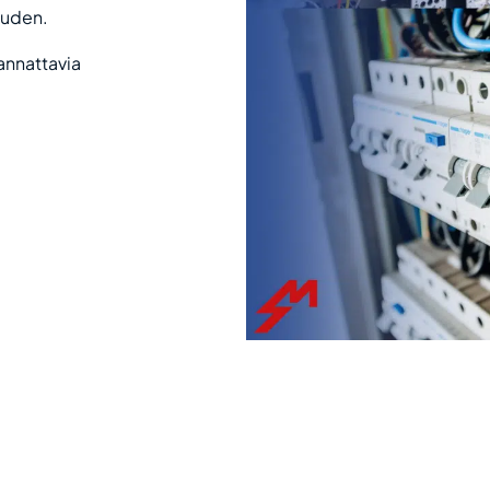
uuden.
kannattavia