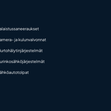
alaistussaneeraukset
amera- ja kulunvalvonnat
urtohälytinjärjestelmät
urinkosähköjärjestelmät
ähköautotolpat