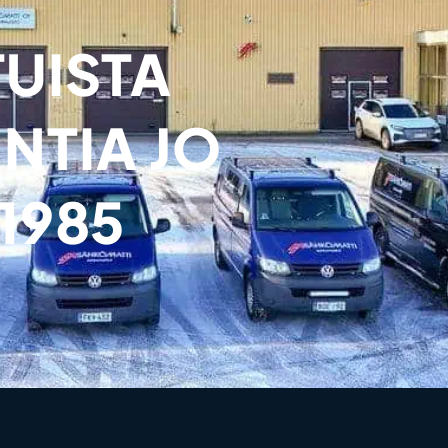
UISTA
NTIA JO
1985