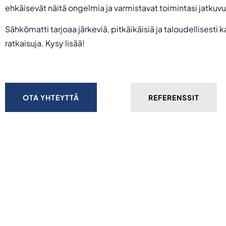
ehkäisevät näitä ongelmia ja varmistavat toimintasi jatkuv
Sähkömatti tarjoaa järkeviä, pitkäikäisiä ja taloudellisesti 
ratkaisuja. Kysy lisää!
OTA YHTEYTTÄ
REFERENSSIT