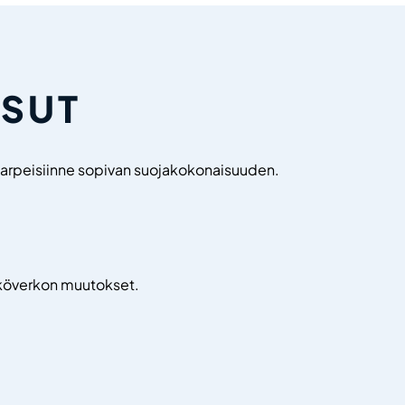
ISUT
tarpeisiinne sopivan suojakokonaisuuden.
ähköverkon muutokset.