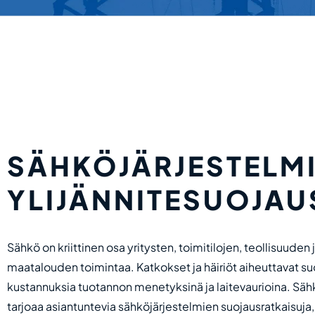
SÄHKÖJÄRJESTELM
YLIJÄNNITESUOJAU
Sähkö on kriittinen osa yritysten, toimitilojen, teollisuuden 
maatalouden toimintaa. Katkokset ja häiriöt aiheuttavat su
kustannuksia tuotannon menetyksinä ja laitevaurioina. Sä
tarjoaa asiantuntevia sähköjärjestelmien suojausratkaisuja,