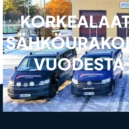
KORKEALAAT
SÄHKÖURAKOI
VUODESTA 