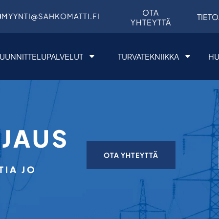
OTA
MYYNTI@SAHKOMATTI.FI
TIETO
YHTEYTTÄ
UUNNITTELUPALVELUT
TURVATEKNIIKKA
HU
OJAUS
OTA YHTEYTTÄ
IA JO