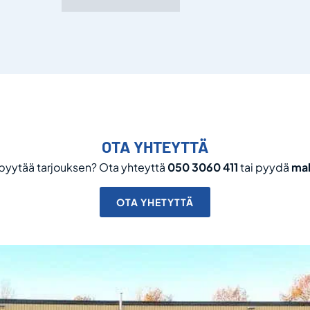
OTA YHTEYTTÄ
i pyytää tarjouksen? Ota yhteyttä
050 3060 411
tai pyydä
mak
OTA YHETYTTÄ