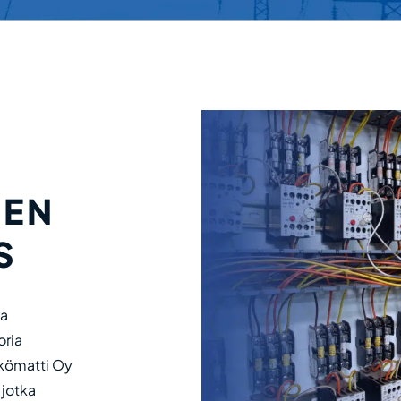
IEN
S
ja
oria
hkömatti Oy
 jotka