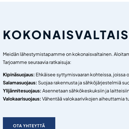
KOKONAISVALTAIS
Meidän lähestymistapamme on kokonaisvaltainen. Aloitamm
Tarjoamme seuraavia ratkaisuja:
Kipinäsuojaus:
Ehkäisee syttymisvaaran kohteissa, joissa on 
Salamasuojaus:
Suojaa rakennusta ja sähköjärjestelmiä suo
Ylijännitesuojaus:
Asennetaan sähkökeskuksiin ja laitteisii
Valokaarisuojaus:
Vähentää valokaarivikojen aiheuttamia t
OTA YHTEYTTÄ