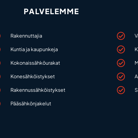
PALVELEMME
Rakennuttajia
V
Kuntia ja kaupunkeja
K
Kokonaissähköurakat
M
Konesähköistykset
A
Rakennussähköistykset
S
Pääsähkönjakelut