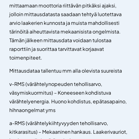
mittaamaan moottoria riittävän pitkäksi ajaksi,
jolloin mittausdatasta saadaan tehtyä luotettava
arvio laakerien kunnosta ja muista mahdollisesti
tärinöitä aiheuttavista mekaanisista ongelmista.
Tämän jälkeen mittausdata voidaan tulostaa
raporttiin ja suorittaa tarvittavat korjaavat
toimenpiteet.
Mittausdataa tallentuu mm alla olevista suureista
v-RMS (värähtelynopeuden tehollisarvo,
väsymiskuormitus) – Koneeseen kohdistuva
värähtelyenergia. Huono kohdistus, epätasapaino,
hihnaongelmat yms
a-RMS (värähtelykiihtyvyyden tehollisarvo,
kitkarasitus) – Mekaaninen hankaus. Laakerivauriot,