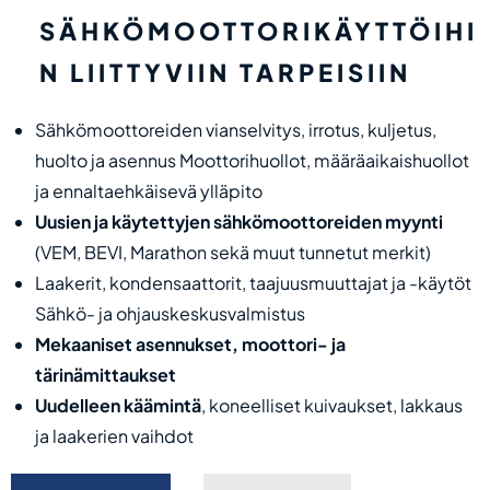
SÄHKÖMOOTTORIKÄYTTÖIHI
N LIITTYVIIN TARPEISIIN
Sähkömoottoreiden vianselvitys, irrotus, kuljetus,
huolto ja asennus Moottorihuollot, määräaikaishuollot
ja ennaltaehkäisevä ylläpito
Uusien ja käytettyjen sähkömoottoreiden myynti
(VEM, BEVI, Marathon sekä muut tunnetut merkit)
Laakerit, kondensaattorit, taajuusmuuttajat ja -käytöt
Sähkö- ja ohjauskeskusvalmistus
Mekaaniset asennukset,
moottori-
ja
tärinämittaukset
Uudelleen
käämintä
, koneelliset kuivaukset, lakkaus
ja laakerien vaihdot