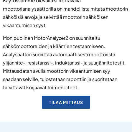
Käytössämme olevalla siirrettävällä
moottorianalysaattorilla on mahdollista mitata moottorin
sähköisiä arvoja ja selvittää moottorin sähköisen
vikaantumisen syyt.
Monipuolinen MotorAnalyzer2 on suunniteltu
sähkömoottoreiden ja käämien testaamiseen.
Analysaattori suorittaa automaattisesti moottorista
ylijännite-, resistanssi-, induktanssi- ja suurjännitetestit.
Mittausdatan avulla moottorin vikaantumisen syy
saadaan selville, tulostetaan raporttiin ja suoritetaan
tarvittavat korjaavat toimenpiteet.
TILAA MITTAUS