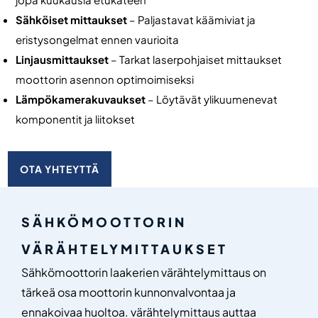
Sähköiset mittaukset
– Paljastavat käämiviat ja
eristysongelmat ennen vaurioita
Linjausmittaukset
– Tarkat laserpohjaiset mittaukset
moottorin asennon optimoimiseksi
Lämpökamerakuvaukset
– Löytävät ylikuumenevat
komponentit ja liitokset
OTA YHTEYTTÄ
SÄHKÖMOOTTORIN
VÄRÄHTELYMITTAUKSET
Sähkömoottorin laakerien värähtelymittaus on
tärkeä osa moottorin kunnonvalvontaa ja
ennakoivaa huoltoa. värähtelymittaus auttaa