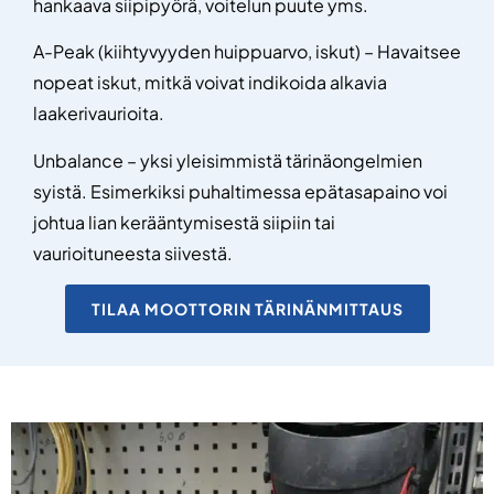
hankaava siipipyörä, voitelun puute yms.
A-Peak (kiihtyvyyden huippuarvo, iskut) – Havaitsee
nopeat iskut, mitkä voivat indikoida alkavia
laakerivaurioita.
Unbalance – yksi yleisimmistä tärinäongelmien
syistä. Esimerkiksi puhaltimessa epätasapaino voi
johtua lian kerääntymisestä siipiin tai
vaurioituneesta siivestä.
TILAA MOOTTORIN TÄRINÄNMITTAUS