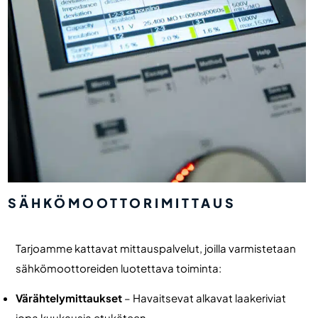
SÄHKÖMOOTTORIMITTAUS
Tarjoamme kattavat mittauspalvelut, joilla varmistetaan
sähkömoottoreiden luotettava toiminta:
Värähtelymittaukset
– Havaitsevat alkavat laakeriviat
jopa kuukausia etukäteen