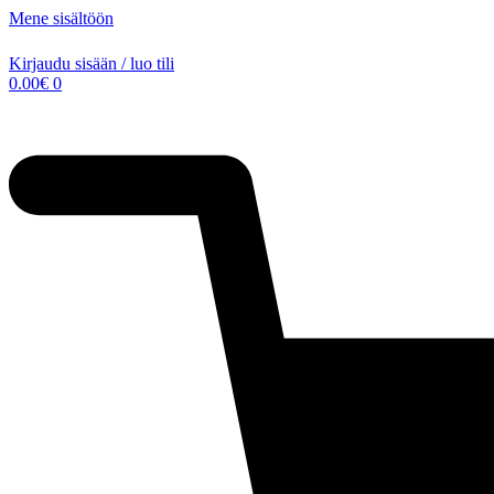
Mene sisältöön
Kirjaudu sisään / luo tili
0.00
€
0