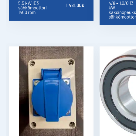
5,5 kW IE3
4/8 – 1,0/0,13
1,481.00
€
sähkömoottori
kW
1460 rpm
kaksinopeuks
sähkömoottor