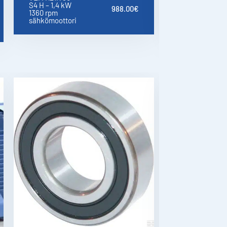
S4 H – 1,4 kW
2B – 0,18 kW
988.00
€
1360 rpm
yksivaiheinen
sähkömoottori
sähkömoottori
230 V