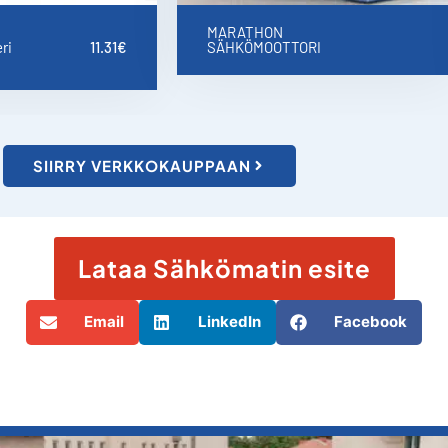
MARATHON
ri
11.31
€
SÄHKÖMOOTTORI
SIIRRY VERKKOKAUPPAAN
Lataa Sähkömatin esite
Email
LinkedIn
Facebook