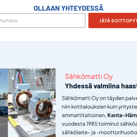
OLLAAN YHTEYDESSÄ
JÄTÄ SOITTOP
Sähkömatti Oy
Yhdessä valmiina haas
Sähkömatti Oy on täyden palve
niin kotitalouksien kuin yritys
ammattitaitoinen
,
Kanta-Häm
vuodesta 1985 toiminut sähkö
sähkölaite
– ja -moottori
huolt