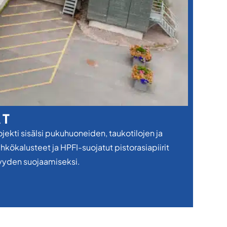
AT
jekti sisälsi pukuhuoneiden, taukotilojen ja
kökalusteet ja HPFI-suojatut pistorasiapiirit
syyden suojaamiseksi.