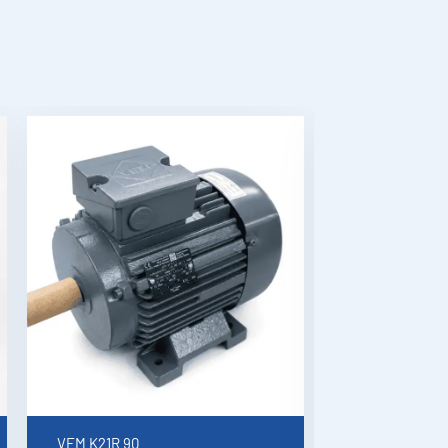
tykselle Vantaa, sähkövianetsintä ja korjaus Espoo, sähkökorjaus Kaarina,
S
oyhtiöihin
ltä saat
hteisiin.
ämpöpumput
 vaativia
VEM K21R 90
BEVI SEMh 63