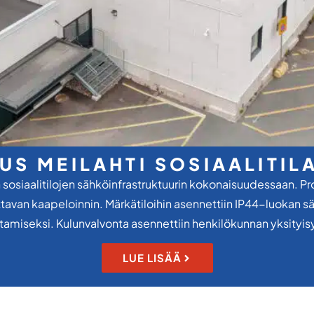
US MEILAHTI SOSIAALITIL
sosiaalitilojen sähköinfrastruktuurin kokonaisuudessaan. Pro
avan kaapeloinnin. Märkätiloihin asennettiin IP44-luokan säh
stamiseksi. Kulunvalvonta asennettiin henkilökunnan yksityi
LUE LISÄÄ