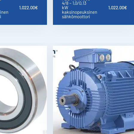
4/8 – 1,0/0,13
1,022.00
€
kW
1,022.00
€
Ota yhteyttä
inen
kaksinopeuksinen
i
sähkömoottori