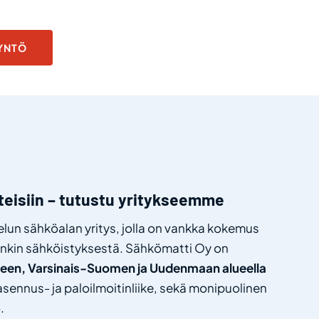
YYNTÖ
teisiin – tutustu yritykseemme
lun sähköalan yritys, jolla on vankka kokemus
tenkin sähköistyksestä.
Sähkömatti
Oy
on
een
, Varsinais-Suomen ja Uudenmaan
alueella
asennus- ja
paloilmoitinliike
, sekä monipuolinen
o
.