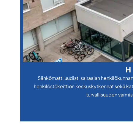
H
Sähkömatti uudisti sairaalan henkilökunnan 
henkilöstökeittiön keskuskytkennät sekä katt
turvallisuuden varmi