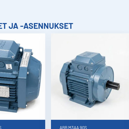
sähkökeskukset asennus ja uusiminen Hämeenlinna, sähkökaapelointi Helsinki ja Uusimaa, valaistusasennus kotiin ja yri
ET JA -ASENNUKSET
SÄHKÖASENNU
 Oy toteuttaa monipuoliset sähköasennukset koteihin, tal
lisuuskohteisiin – aina ammattitaidolla ja turvallisesti. Mei
nnukset ja sähköurakoinnit laadukkaasti kaikenkokoisiin ko
 ja huollamme sähkökeskukset, kondensaattorit, ilmal
joamme asiantuntevaa kompensointilaitteistojen huoltoa ja
teollisuuden sähköasennuksia.
S
ABB M3AA 90S