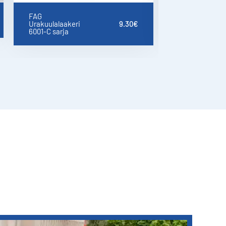
FAG
FAG
Urakuulalaakeri
9.30
€
Urakuulalaake
6001-C sarja
6002-C sarja