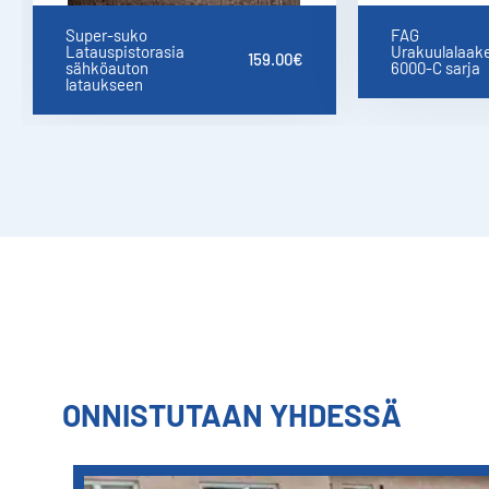
Super-suko
FAG
Latauspistorasia
Urakuulalaake
159.00
€
sähköauton
6000-C sarja
lataukseen
ONNISTUTAAN YHDESSÄ