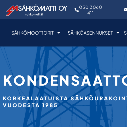
050 3060
411
SÄHKÖMOOTTORIT
SÄHKÖASENNUKSET
S
KONDENSAATT
KORKEALAATUISTA SÄHKÖURAKOINT
VUODESTA 1985