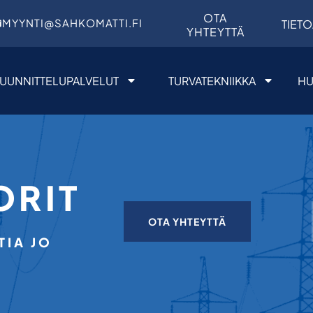
OTA
MYYNTI@SAHKOMATTI.FI
TIETO
YHTEYTTÄ
UUNNITTELUPALVELUT
TURVATEKNIIKKA
HU
ORIT
OTA YHTEYTTÄ
IA JO