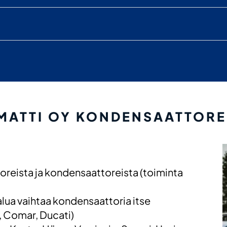
MATTI OY KONDENSAATTORE
eista ja kondensaattoreista (toiminta
halua vaihtaa kondensaattoria itse
d, Comar, Ducati)