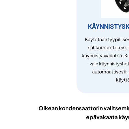
KÄYNNISTYS
Käytetään tyypillise
sähkömoottoreiss
käynnistysvääntöä. K
vain käynnistyshetk
automaattisesti,
käytt
Oikean kondensaattorin valitsemine
epävakaata käyn