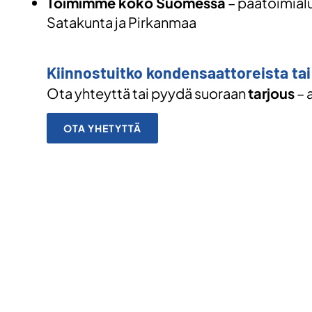
Toimimme koko Suomessa
– päätoimial
Satakunta ja Pirkanmaa
Kiinnostuitko kondensaattoreista ta
Ota yhteyttä tai pyydä suoraan
tarjous
– 
OTA YHETYTTÄ