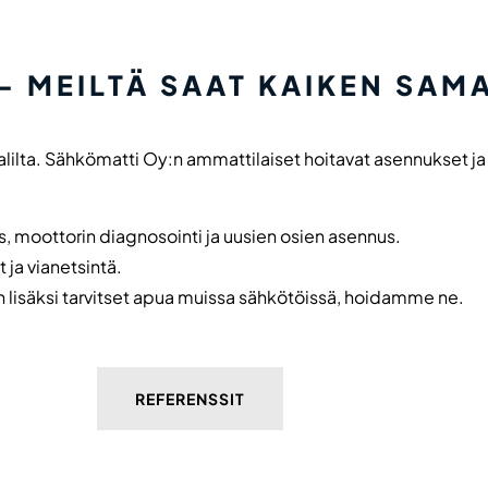
– MEILTÄ SAAT KAIKEN SAM
alilta. Sähkömatti Oy:n ammattilaiset hoitavat asennukset ja v
us, moottorin diagnosointi ja uusien osien asennus.
 ja vianetsintä.
n lisäksi tarvitset apua muissa sähkötöissä, hoidamme ne.
REFERENSSIT