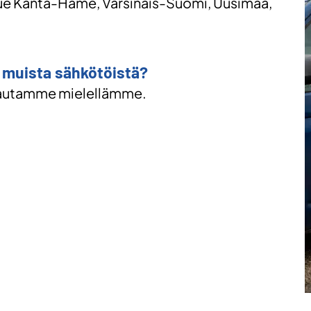
ue Kanta-Häme, Varsinais-Suomi, Uusimaa,
i muista sähkötöistä?
autamme mielellämme.