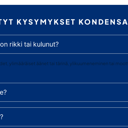
YTYT KYSYMYKSET KONDENSA
on rikki tai kulunut?
et, ylimääräiset äänet tai tärinä, ylikuumeneminen tai mootto
se?
n?