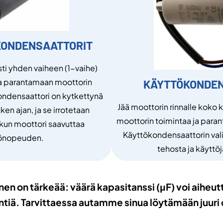
KONDENSAATTORIT
sti yhden vaiheen (1-vaihe)
a parantamaan moottorin
KÄYTTÖKONDEN
ondensaattori on kytkettynä
Jää moottorin rinnalle koko 
en ajan, ja se irrotetaan
moottorin toimintaa ja para
 kun moottori saavuttaa
Käyttökondensaattorin vali
önopeuden.
tehosta ja käyttö
n on tärkeää: väärä kapasitanssi (μF) voi aiheut
tiä. Tarvittaessa autamme sinua löytämään juuri 