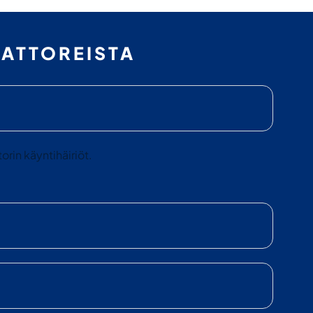
ATTOREISTA
rin käyntihäiriöt.