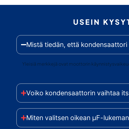
USEIN KYS
Mistä tiedän, että kondensaattori 
Yleisiä merkkejä ovat moottorin käynnistysvaikeud
Voiko kondensaattorin vaihtaa it
Miten valitsen oikean μF-lukema