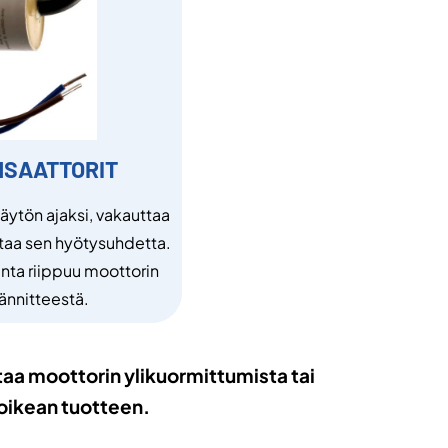
SAATTORIT
käytön ajaksi, vakauttaa
ntaa sen hyötysuhdetta.
nta riippuu moottorin
jännitteestä.
taa moottorin ylikuormittumista tai
oikean tuotteen.