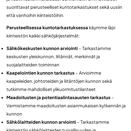
suorittavat perusteelliset kuntotarkastukset sekä uusiin
että vanhoihin kiinteistöihin.
Perusteellisessa kuntotarkastuksessa
käymme läpi
kiinteistön kaikki sähköjärjestelmät:
Sähkökeskusten kunnon arviointi
– Tarkastamme
keskusten yleiskunnon, liitännät, merkinnät ja
suojalaitteiden toiminnan
Kaapelointien kunnon tarkastus
– Arvioimme
kaapeleiden, johtoteiden ja liitäntöjen kunnon sekä
tutkimme mahdolliset ylikuormitustilanteet
Maadoitusten ja potentiaalintasausten tarkastus
–
Varmistamme maadoitusten asianmukaisen kytkennän ja
kunnon
Sähkölaitteiden kunnon arviointi
– Tarkastamme
kiinteistön sähkölaitteiden turvallisuuden ja