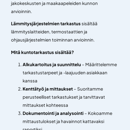
jakokeskusten ja maakaapeleiden kunnon
arvioinnin.
Lämmitysjärjestelmien tarkastus
sisältää
lämmityslaitteiden, termostaattien ja
ohjausjärjestelmien toiminnan arvioinnin.
Mitä kuntotarkastus sisältää?
Alkukartoitus ja suunnittelu
– Määrittelemme
tarkastustarpeet ja -laajuuden asiakkaan
kanssa
Kenttätyö ja mittaukset
– Suoritamme
perusteelliset tarkastukset ja tarvittavat
mittaukset kohteessa
Dokumentointi ja analysointi
– Kokoamme
mittaustulokset ja havainnot kattavaksi
raportiksi