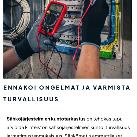
ENNAKOI ONGELMAT JA VARMISTA
TURVALLISUUS
Sähköjärjestelmien kuntotarkastus
on tehokas tapa
arvioida kiinteistön sähköjärjestelmien kunto, turvallisuus
ja vaatimustenmukaisuus. Sähkömatin ammattilaiset