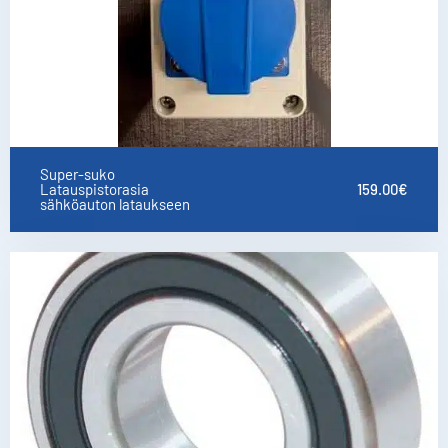
Super-suko
Latauspistorasia
159.00
€
sähköauton lataukseen