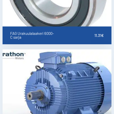
FAG Urakuulalaakeri 6000-
11.31
€
C sarja