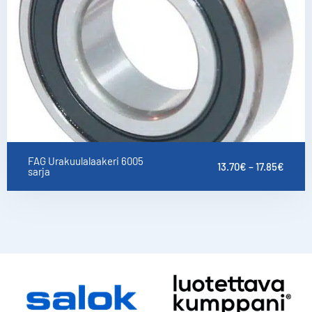
FAG Urakuulalaakeri 6005
13.70
€
–
17.85
€
sarja