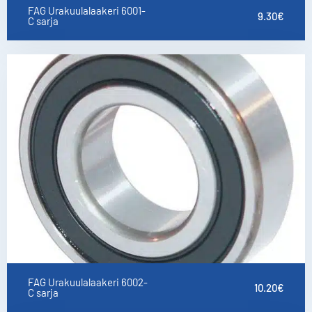
FAG Urakuulalaakeri 6001-
9.30
€
C sarja
FAG Urakuulalaakeri 6002-
10.20
€
C sarja