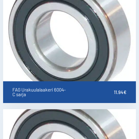
FAG Urakuulalaakeri 6004-
11.94
€
C sarja