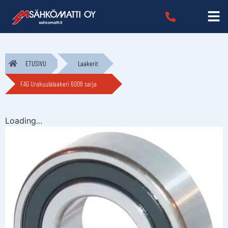
ETUSIVU
Laakerit
FAG Urakuulalaakeri 6009 sarja
Loading...