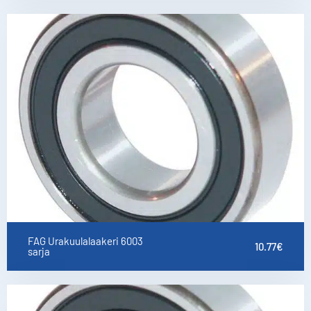
FAG Urakuulalaakeri 6003
10.77
€
sarja