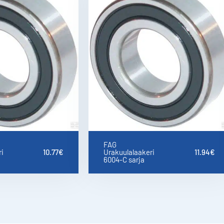
FAG
i
10.77
€
Urakuulalaakeri
11.94
€
6004-C sarja