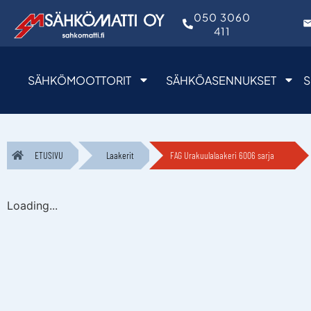
050 3060
411
SÄHKÖMOOTTORIT
SÄHKÖASENNUKSET
S
ETUSIVU
Laakerit
FAG Urakuulalaakeri 6006 sarja
Loading...