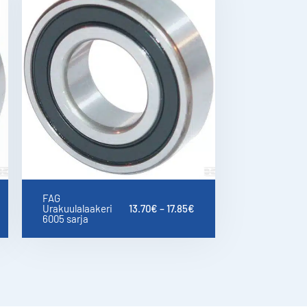
FAG
Urakuulalaakeri
13.70
€
–
17.85
€
6005 sarja