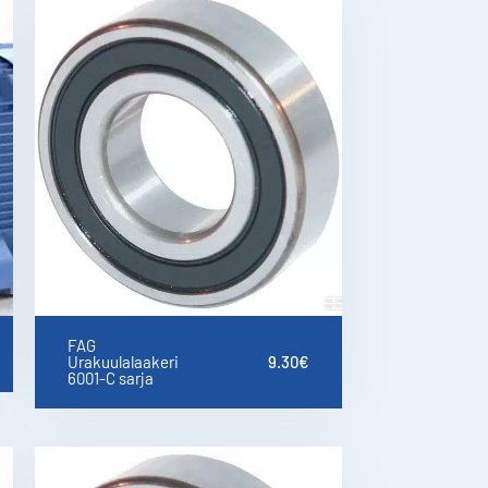
FAG
Urakuulalaakeri
9.30
€
6001-C sarja