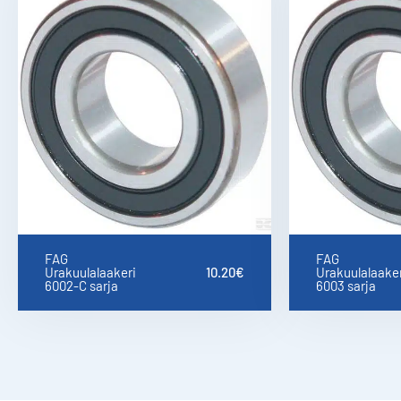
FAG
FAG
Urakuulalaakeri
10.20
€
Urakuulalaaker
6002-C sarja
6003 sarja