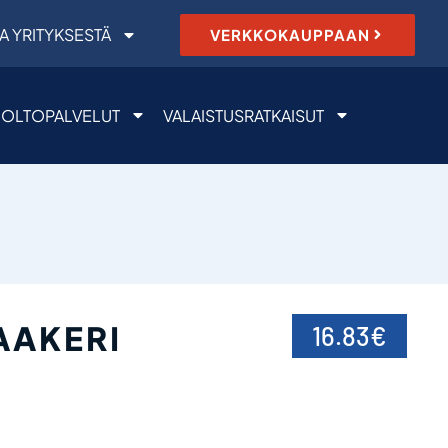
A YRITYKSESTÄ
VERKKOKAUPPAAN
OLTOPALVELUT
VALAISTUSRATKAISUT
AAKERI
16.83
€