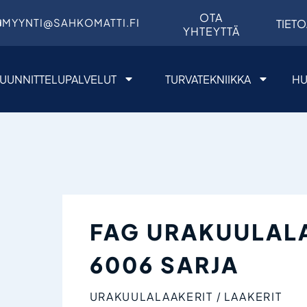
OTA
MYYNTI@SAHKOMATTI.FI
TIETO
YHTEYTTÄ
UUNNITTELUPALVELUT
TURVATEKNIIKKA
HU
FAG URAKUULAL
6006 SARJA
URAKUULALAAKERIT
LAAKERIT
/