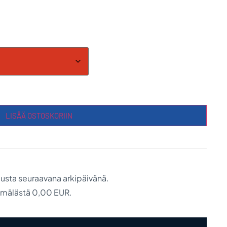
LISÄÄ OSTOSKORIIN
austa seuraavana arkipäivänä.
ymälästä 0,00 EUR.