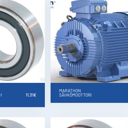
MARATHON
i
11.31
€
SÄHKÖMOOTTORI