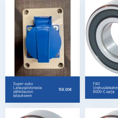
Super-suko
FAG
Latauspistorasia
Urakuulalaaker
159.00
€
sähköauton
6000-C sarja
lataukseen