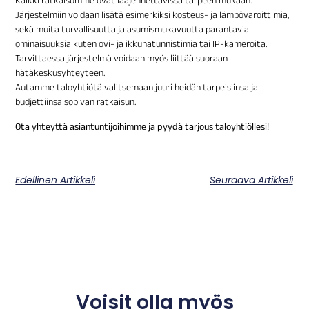
Kaikki ratkaisumme ovat laajennettavissa tarpeen mukaan.
Järjestelmiin voidaan lisätä esimerkiksi kosteus- ja lämpövaroittimia,
sekä muita turvallisuutta ja asumismukavuutta parantavia
ominaisuuksia kuten ovi- ja ikkunatunnistimia tai IP-kameroita.
Tarvittaessa järjestelmä voidaan myös liittää suoraan
hätäkeskusyhteyteen.
Autamme taloyhtiötä valitsemaan juuri heidän tarpeisiinsa ja
budjettiinsa sopivan ratkaisun.
Ota yhteyttä asiantuntijoihimme ja pyydä tarjous taloyhtiöllesi!
Edellinen Artikkeli
Seuraava Artikkeli
Voisit olla myös