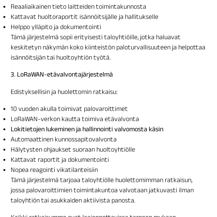
Reaaliaikainen tieto laitteiden toimintakunnosta
Kattavat huoltoraportit isännöitsijälle ja hallitukselle
Helppo ylläpito ja dokumentointi
Tämä järjestelmä sopii erityisesti taloyhtiöille, jotka haluavat
keskitetyn näkymän koko kiinteistön paloturvallisuuteen ja helpottaa
isännöitsijän tai huoltoyhtiön työtä.
3. LoRaWAN-etävalvontajärjestelmä
Edistyksellisin ja huolettomin ratkaisu:
10 vuoden akulla toimivat palovaroittimet
LoRaWAN-verkon kautta toimiva etävalvonta
Lokitietojen lukeminen ja hallinnointi valvomosta käsin
Automaattinen kunnossapitovalvonta
Hälytysten ohjaukset suoraan huoltoyhtiölle
Kattavat raportit ja dokumentointi
Nopea reagointi vikatilanteisiin
Tämä järjestelmä tarjoaa taloyhtiölle huolettomimman ratkaisun,
jossa palovaroittimien toimintakuntoa valvotaan jatkuvasti ilman
taloyhtiön tai asukkaiden aktiivista panosta.