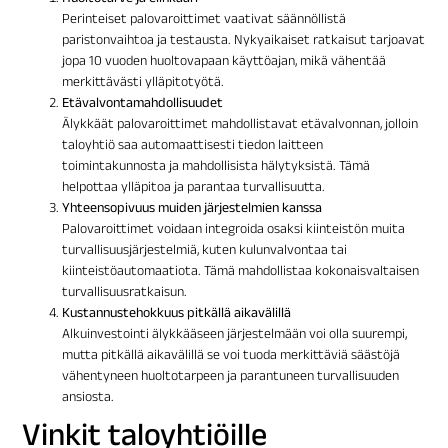
Perinteiset palovaroittimet vaativat säännöllistä
paristonvaihtoa ja testausta. Nykyaikaiset ratkaisut tarjoavat
jopa 10 vuoden huoltovapaan käyttöajan, mikä vähentää
merkittävästi ylläpitotyötä.
Etävalvontamahdollisuudet
Älykkäät palovaroittimet mahdollistavat etävalvonnan, jolloin
taloyhtiö saa automaattisesti tiedon laitteen
toimintakunnosta ja mahdollisista hälytyksistä. Tämä
helpottaa ylläpitoa ja parantaa turvallisuutta.
Yhteensopivuus muiden järjestelmien kanssa
Palovaroittimet voidaan integroida osaksi kiinteistön muita
turvallisuusjärjestelmiä, kuten kulunvalvontaa tai
kiinteistöautomaatiota. Tämä mahdollistaa kokonaisvaltaisen
turvallisuusratkaisun.
Kustannustehokkuus pitkällä aikavälillä
Alkuinvestointi älykkääseen järjestelmään voi olla suurempi,
mutta pitkällä aikavälillä se voi tuoda merkittäviä säästöjä
vähentyneen huoltotarpeen ja parantuneen turvallisuuden
ansiosta.
Vinkit taloyhtiöille