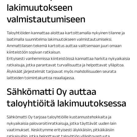
lakimuutokseen
valmistautumiseen
Taloyhtiöiden kannattaa aloittaa kartoittamalla nykyinen tilanne ja
laatimalla suunnitelma lakimuutokseen valmistautumiseksi.
Ammattilaisen tekemä kartoitus auttaa valitsemaan juuri omaan
kiinteistöön sopivan ratkaisun.
Erityisesti vanhemmissa kiinteistöissä kannattaa harkita nykyaikaisia
ratkaisuja, jotka parantavat turvallisuutta ja helpottavat ylläpitoa.
Älykkäät järjestelmät tarjoavat myös mahdollisuuden seurata
laitteiden toimintakuntoa reaaliajassa.
Sähkömatti Oy auttaa
taloyhtiöitä lakimuutoksessa
Sähkömatti Oy tarjoaa taloyhtiöille kustannustehokkaita ja
nykyaikaisia palovaroitinratkaisuja, jotka täyttävät uuden lain
vaatimukset. Keskitymme erityisesti älykkäisiin, pitkäikäisiin
ratkaisuihin, jotka helpottavat taloyhtiön ylläpitovastuuta.