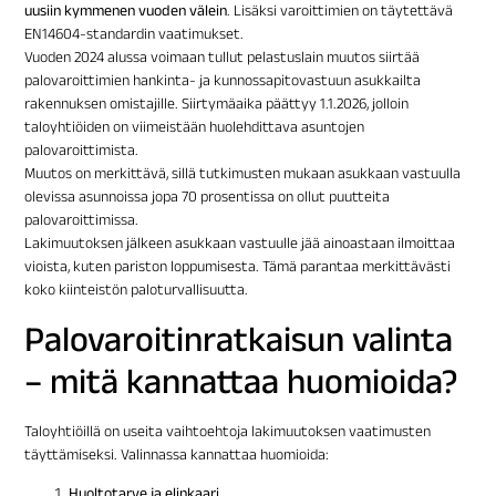
uusiin kymmenen vuoden välein
. Lisäksi varoittimien on täytettävä
EN14604-standardin vaatimukset.
Vuoden 2024 alussa voimaan tullut pelastuslain muutos siirtää
palovaroittimien hankinta- ja kunnossapitovastuun asukkailta
rakennuksen omistajille. Siirtymäaika päättyy 1.1.2026, jolloin
taloyhtiöiden on viimeistään huolehdittava asuntojen
palovaroittimista.
Muutos on merkittävä, sillä tutkimusten mukaan asukkaan vastuulla
olevissa asunnoissa jopa 70 prosentissa on ollut puutteita
palovaroittimissa.
Lakimuutoksen jälkeen asukkaan vastuulle jää ainoastaan ilmoittaa
vioista, kuten pariston loppumisesta. Tämä parantaa merkittävästi
koko kiinteistön paloturvallisuutta.
Palovaroitinratkaisun valinta
– mitä kannattaa huomioida?
Taloyhtiöillä on useita vaihtoehtoja lakimuutoksen vaatimusten
täyttämiseksi. Valinnassa kannattaa huomioida:
Huoltotarve ja elinkaari