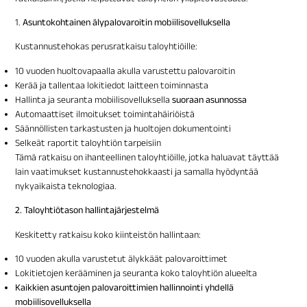
1.
Asuntokohtainen älypalovaroitin mobiilisovelluksella
Kustannustehokas perusratkaisu taloyhtiöille:
10 vuoden huoltovapaalla akulla varustettu palovaroitin
Kerää ja tallentaa lokitiedot laitteen toiminnasta
Hallinta ja seuranta mobiilisovelluksella
suoraan asunnossa
Automaattiset ilmoitukset toimintahäiriöistä
Säännöllisten tarkastusten ja huoltojen dokumentointi
Selkeät raportit taloyhtiön tarpeisiin
Tämä ratkaisu on ihanteellinen taloyhtiöille, jotka haluavat täyttää
lain vaatimukset kustannustehokkaasti ja samalla hyödyntää
nykyaikaista teknologiaa.
2. Taloyhtiötason hallintajärjestelmä
Keskitetty ratkaisu koko kiinteistön hallintaan:
10 vuoden akulla varustetut älykkäät palovaroittimet
Lokitietojen kerääminen ja seuranta koko taloyhtiön alueelta
Kaikkien asuntojen palovaroittimien hallinnointi yhdellä
mobiilisovelluksella