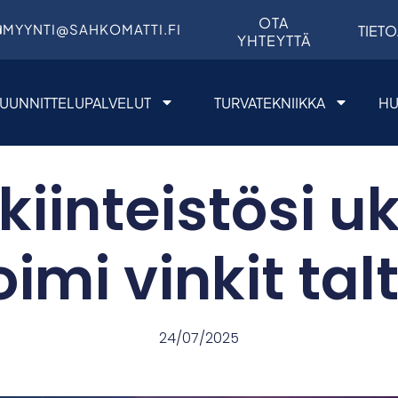
OTA
MYYNTI@SAHKOMATTI.FI
TIETO
YHTEYTTÄ
UUNNITTELUPALVELUT
TURVATEKNIIKKA
HU
kiinteistösi u
oimi vinkit tal
24/07/2025