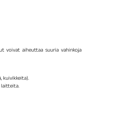
ut voivat aiheuttaa suuria vahinkoja
 kuivikkeita).
aitteita.