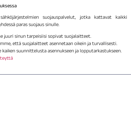
auksessa
hköjärjestelmien suojauspalvelut, jotka kattavat kaikki 
hdessä paras suojaus sinulle.
juuri sinun tarpeisiisi sopivat suojalaitteet.
me, että suojalaitteet asennetaan oikein ja turvallisesti.
aiken suunnittelusta asennukseen ja lopputarkastukseen.
teyttä