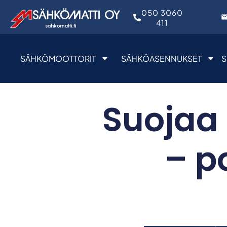
050 3060
411
SÄHKÖMOOTTORIT
SÄHKÖASENNUKSET
S
Suojaa 
– p