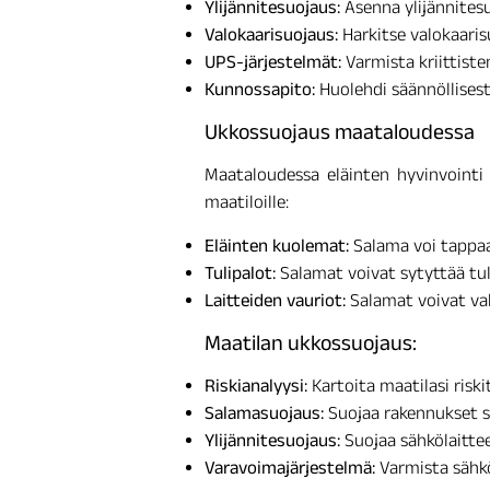
Ylijännitesuojaus:
Asenna ylijännitesuo
Valokaarisuojaus:
Harkitse valokaaris
UPS-järjestelmät:
Varmista kriittiste
Kunnossapito:
Huolehdi säännöllisest
Ukkossuojaus maataloudessa
Maataloudessa eläinten hyvinvointi 
maatiloille:
Eläinten kuolemat:
Salama voi tappaa 
Tulipalot:
Salamat voivat sytyttää tuli
Laitteiden vauriot:
Salamat voivat vahi
Maatilan ukkossuojaus:
Riskianalyysi:
Kartoita maatilasi riskit
Salamasuojaus:
Suojaa rakennukset s
Ylijännitesuojaus:
Suojaa sähkölaitteet
Varavoimajärjestelmä:
Varmista sähkö