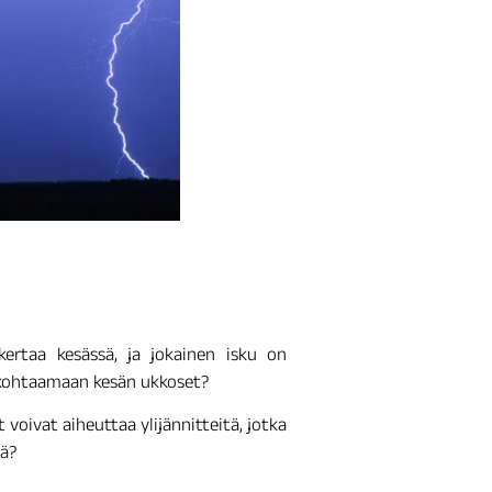
rtaa kesässä, ja jokainen isku on
mis kohtaamaan kesän ukkoset?
voivat aiheuttaa ylijännitteitä, jotka
dä?