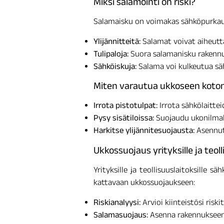
Miksi salamointi on riski?
Salamaisku on voimakas sähköpurkaus,
Ylijännitteitä:
Salamat voivat aiheuttaa
Tulipaloja:
Suora salamanisku rakennuk
Sähköiskuja:
Salama voi kulkeutua säh
Miten varautua ukkoseen koto
Irrota pistotulpat:
Irrota sähkölaittei
Pysy sisätiloissa:
Suojaudu ukonilmalt
Harkitse ylijännitesuojausta:
Asennuta
Ukkossuojaus yrityksille ja teoll
Yrityksille ja teollisuuslaitoksille 
kattavaan ukkossuojaukseen:
Riskianalyysi:
Arvioi kiinteistösi risk
Salamasuojaus:
Asenna rakennukseen 