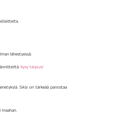
ölaitteita.
ilman lähestyessä.
ännitteiltä.
Kysy tarjous!
 menetyksiä. Siksi on tärkeää panostaa
ti maahan.