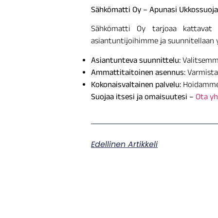
Sähkömatti Oy – Apunasi Ukkossuoj
Sähkömatti Oy tarjoaa kattavat sä
asiantuntijoihimme ja suunnitellaan y
Asiantunteva suunnittelu:
Valitsemme 
Ammattitaitoinen asennus:
Varmistam
Kokonaisvaltainen palvelu:
Hoidamme k
Suojaa itsesi ja omaisuutesi –
Ota yh
Edellinen Artikkeli