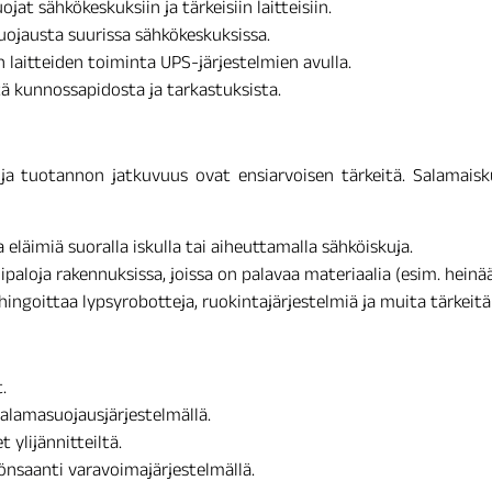
jat sähkökeskuksiin ja tärkeisiin laitteisiin.
uojausta suurissa sähkökeskuksissa.
n laitteiden toiminta UPS-järjestelmien avulla.
ä kunnossapidosta ja tarkastuksista.
ja tuotannon jatkuvuus ovat ensiarvoisen tärkeitä. Salamaisk
eläimiä suoralla iskulla tai aiheuttamalla sähköiskuja.
paloja rakennuksissa, joissa on palavaa materiaalia (esim. heinää,
ngoittaa lypsyrobotteja, ruokintajärjestelmiä ja muita tärkeitä l
.
alamasuojausjärjestelmällä.
 ylijännitteiltä.
nsaanti varavoimajärjestelmällä.