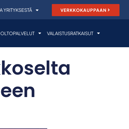
A YRITYKSESTÄ
VERKKOKAUPPAAN
OLTOPALVELUT
VALAISTUSRATKAISUT
kkoselta
teen