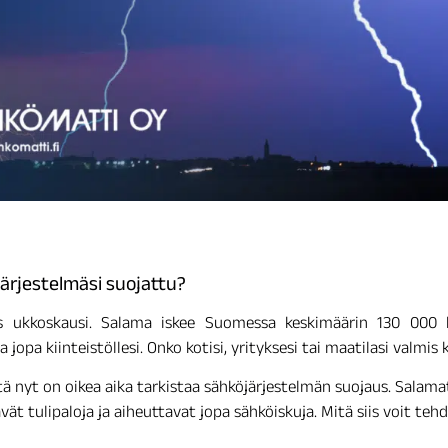
järjestelmäsi suojattu?
 ukkoskausi. Salama iskee Suomessa keskimäärin 130 000 ke
ja jopa kiinteistöllesi. Onko kotisi, yrityksesi tai maatilasi val
 nyt on oikea aika tarkistaa sähköjärjestelmän suojaus. Salamat 
vät tulipaloja ja aiheuttavat jopa sähköiskuja. Mitä siis voit teh