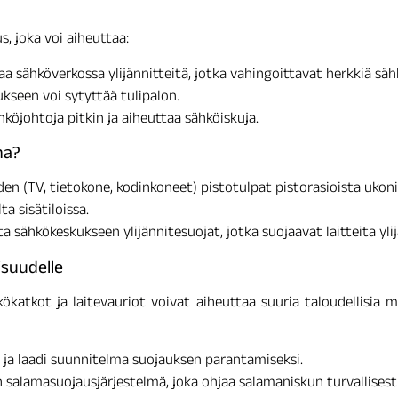
 joka voi aiheuttaa:
 sähköverkossa ylijännitteitä, jotka vahingoittavat herkkiä sähk
seen voi sytyttää tulipalon.
köjohtoja pitkin ja aiheuttaa sähköiskuja.
na?
den (TV, tietokone, kodinkoneet) pistotulpat pistorasioista ukon
a sisätiloissa.
 sähkökeskukseen ylijännitesuojat, jotka suojaavat laitteita ylij
isuudelle
sähkökatkot ja laitevauriot voivat aiheuttaa suuria taloudellisia
it ja laadi suunnitelma suojauksen parantamiseksi.
salamasuojausjärjestelmä, joka ohjaa salamaniskun turvallises