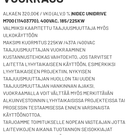
ALKAEN 320.00€ / VKO (ALV.0 %)
NIDEC UNIDRIVE
M700 (11403770), 400VAC, 185/225KW
VALMIIKSI KAAPITETTU TAAJUUSMUUTTAJA MYÖS
ULKOKÄYTTÖÖN
MAKSIMI KUORMITUS 225KW /437A /400VAC
TAAJUUSMUUTTAJAN VUOKRAAMINEN
KUSTANNUSTEHOKAS VAIHTOEHTO, JOS TARVITSET
LAITETTA LYHYTAIKAISEEN KÄYTTÖÖN, ESIMERKIKSI
LYHYTAIKAISEEN PROJEKTIIN, NYKYISEN
TAAJUUSMUUTTAJAN HUOLLON TAI UUDEN
TAAJUUSMUUTTAJAN HANKINNAN AJAKSI.
VUOKRAAMALLA VOIT VÄLTTÄÄ MYÖS MERKITTÄVÄN
ALKUINVESTOINNIN LYHYTAIKAISISSA PROJEKTEISSA TAI
PROSESSIN TESTAAMISESSA ENNEN VARSINAISTA
KÄYTTÖÖNOTTOA.
TARJOAMME TOIMITUKSELLE NOPEAN VASTEAJAN JOTTA
LAITEVIKOJEN AIKANA TUOTANNON SEISOKKIAJAT