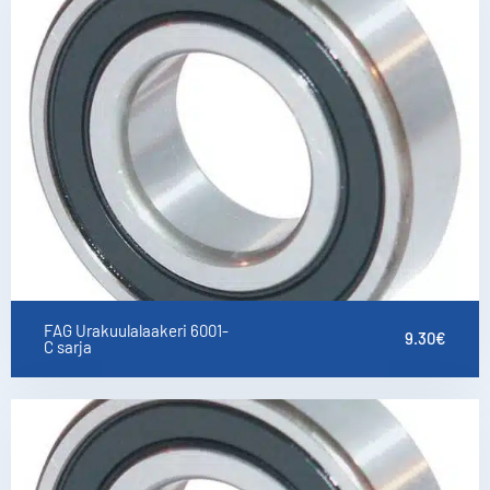
FAG Urakuulalaakeri 6001-
9.30
€
C sarja