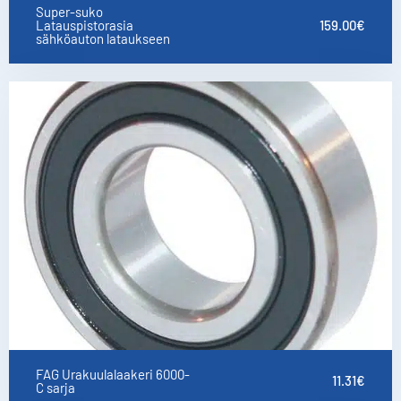
Super-suko
Latauspistorasia
159.00
€
sähköauton lataukseen
FAG Urakuulalaakeri 6000-
11.31
€
C sarja