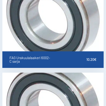
FAG Urakuulalaakeri 6002-
10.20
€
C sarja