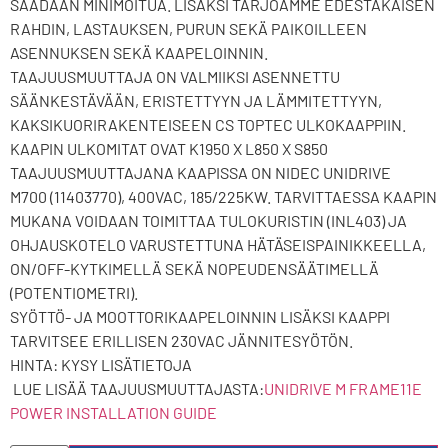
SAADAAN MINIMOITUA. LISÄKSI TARJOAMME EDESTAKAISEN
RAHDIN, LASTAUKSEN, PURUN SEKÄ PAIKOILLEEN
ASENNUKSEN SEKÄ KAAPELOINNIN.
TAAJUUSMUUTTAJA ON VALMIIKSI ASENNETTU
SÄÄNKESTÄVÄÄN, ERISTETTYYN JA LÄMMITETTYYN,
KAKSIKUORIRAKENTEISEEN CS TOPTEC ULKOKAAPPIIN.
KAAPIN ULKOMITAT OVAT K1950 X L850 X S850
TAAJUUSMUUTTAJANA KAAPISSA ON NIDEC UNIDRIVE
M700 (11403770), 400VAC, 185/225KW. TARVITTAESSA KAAPIN
MUKANA VOIDAAN TOIMITTAA TULOKURISTIN (INL403) JA
OHJAUSKOTELO VARUSTETTUNA HÄTÄSEISPAINIKKEELLA,
ON/OFF-KYTKIMELLÄ SEKÄ NOPEUDENSÄÄTIMELLÄ
(POTENTIOMETRI).
SYÖTTÖ- JA MOOTTORIKAAPELOINNIN LISÄKSI KAAPPI
TARVITSEE ERILLISEN 230VAC JÄNNITESYÖTÖN.
HINTA: KYSY LISÄTIETOJA
LUE LISÄÄ TAAJUUSMUUTTAJASTA:
UNIDRIVE M FRAME11E
POWER INSTALLATION GUIDE