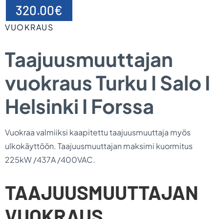
320.00
€
VUOKRAUS
Taajuusmuuttajan
vuokraus Turku I Salo I
Helsinki I Forssa
Vuokraa valmiiksi kaapitettu taajuusmuuttaja myös
ulkokäyttöön. Taajuusmuuttajan maksimi kuormitus
225kW /437A /400VAC.
TAAJUUSMUUTTAJAN
VUOKRAUS