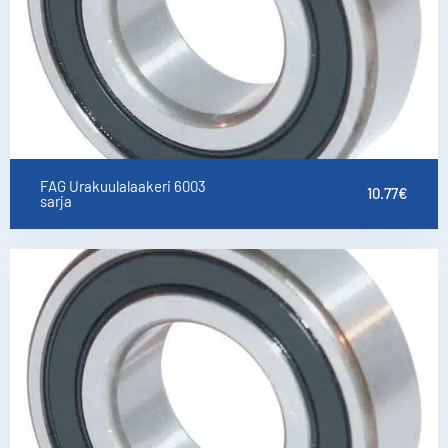
FAG Urakuulalaakeri 6003
10.77
€
sarja