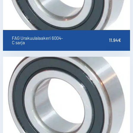
FAG Urakuulalaakeri 6004-
11.94
€
C sarja