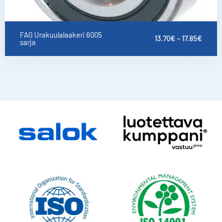
FAG Urakuulalaakeri 6005
13.70
€
–
17.85
€
sarja