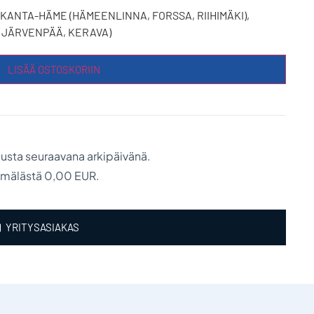
 KANTA-HÄME (HÄMEENLINNA, FORSSA, RIIHIMÄKI),
, JÄRVENPÄÄ, KERAVA)
LISÄÄ OSTOSKORIIN
austa seuraavana arkipäivänä.
ymälästä 0,00 EUR.
YRITYSASIAKAS