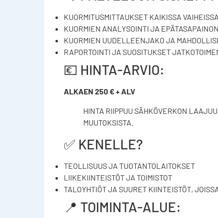
KUORMITUSMITTAUKSET KAIKISSA VAIHEISS
KUORMIEN ANALYSOINTI JA EPÄTASAPAINO
KUORMIEN UUDELLEENJAKO JA MAHDOLLIS
RAPORTOINTI JA SUOSITUKSET JATKOTOIME
💶 HINTA-ARVIO:
ALKAEN 250 € + ALV
HINTA RIIPPUU SÄHKÖVERKON LAAJUUD
MUUTOKSISTA.
✅ KENELLE?
TEOLLISUUS JA TUOTANTOLAITOKSET
LIIKEKIINTEISTÖT JA TOIMISTOT
TALOYHTIÖT JA SUURET KIINTEISTÖT, JOISS
📍 TOIMINTA-ALUE: