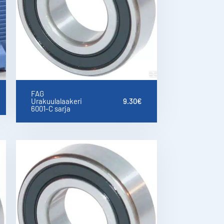
FAG
Urakuulalaakeri
9.30
€
6001-C sarja