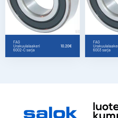
FAG
FAG
Urakuulalaakeri
10.20
€
Urakuulalaaker
6002-C sarja
6003 sarja