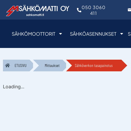
050 3060
411
SÄHKÖMOOTTORIT
SÄHKÖASENNUKSET
S
ETUSIVU
Mittaukset
Sähköverkon tasapainotus
Loading...