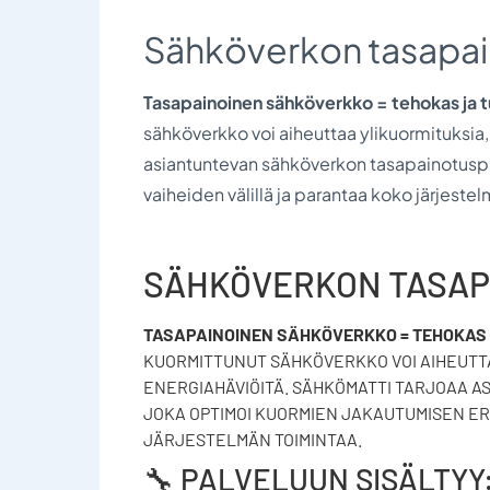
Sähköverkon tasapai
Tasapainoinen sähköverkko = tehokas ja t
sähköverkko voi aiheuttaa ylikuormituksia, 
asiantuntevan sähköverkon tasapainotuspa
vaiheiden välillä ja parantaa koko järjeste
SÄHKÖVERKON TASAP
TASAPAINOINEN SÄHKÖVERKKO = TEHOKAS 
KUORMITTUNUT SÄHKÖVERKKO VOI AIHEUTTA
ENERGIAHÄVIÖITÄ. SÄHKÖMATTI TARJOAA 
JOKA OPTIMOI KUORMIEN JAKAUTUMISEN ER
JÄRJESTELMÄN TOIMINTAA.
🔧 PALVELUUN SISÄLTYY