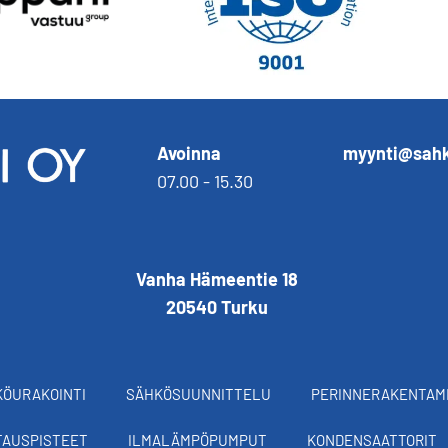
Avoinna
myynti@sahk
07.00 - 15.30
Vanha Hämeentie 18
20540 Turku
ÖURAKOINTI
SÄHKÖSUUNNITTELU
PERINNERAKENTAM
TAUSPISTEET
ILMALÄMPÖPUMPUT
KONDENSAATTORIT