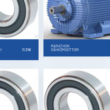
MARATHON
i
11.31
€
SÄHKÖMOOTTORI