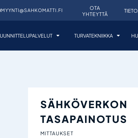
OTA
MYYNTI@SAHKOMATTI.FI
TIETO
YHTEYTTÄ
UUNNITTELUPALVELUT
TURVATEKNIIKKA
HU
SÄHKÖVERKON
TASAPAINOTUS
MITTAUKSET