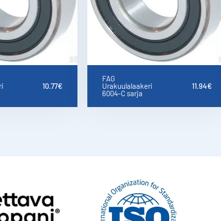
FAG
i
10.77
€
Urakuulalaakeri
11.94
€
6004-C sarja