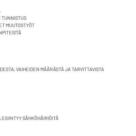
A
N TUNNISTUS
ET MUUTOSTYÖT
NPITEISTÄ
ESTA, VAIHEIDEN MÄÄRÄSTÄ JA TARVITTAVISTA
A ESIINTYY SÄHKÖHÄIRIÖITÄ