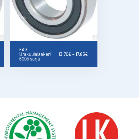
FAG
Urakuulalaakeri
13.70
€
–
17.85
€
6005 sarja