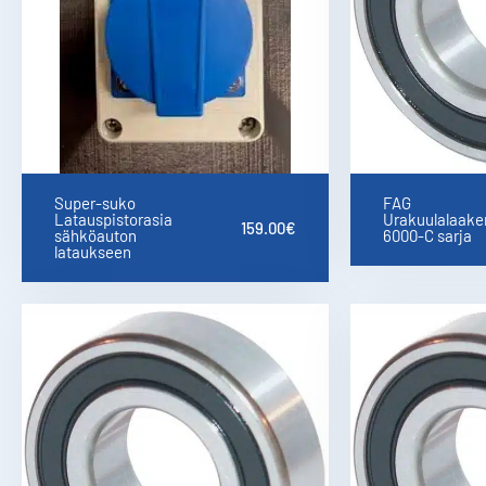
Super-suko
FAG
Latauspistorasia
Urakuulalaaker
159.00
€
sähköauton
6000-C sarja
lataukseen