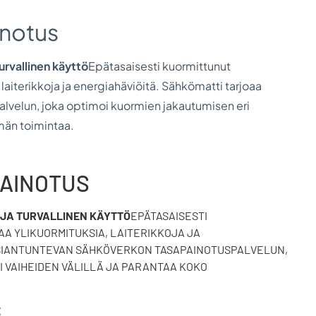
notus
urvallinen käyttö
Epätasaisesti kuormittunut
laiterikkoja ja energiahäviöitä. Sähkömatti tarjoaa
lvelun, joka optimoi kuormien jakautumisen eri
lmän toimintaa.
AINOTUS
JA TURVALLINEN KÄYTTÖ
EPÄTASAISESTI
A YLIKUORMITUKSIA, LAITERIKKOJA JA
ASIANTUNTEVAN SÄHKÖVERKON TASAPAINOTUSPALVELUN,
I VAIHEIDEN VÄLILLÄ JA PARANTAA KOKO
: