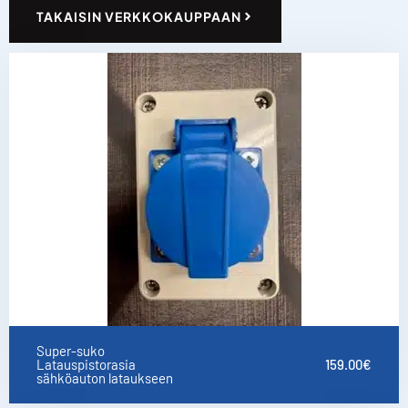
TAKAISIN VERKKOKAUPPAAN
Super-suko
Latauspistorasia
159.00
€
sähköauton lataukseen