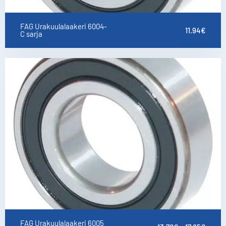
FAG Urakuulalaakeri 6004-
11.94
€
C sarja
FAG Urakuulalaakeri 6005