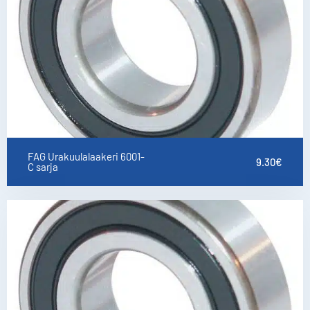
FAG Urakuulalaakeri 6001-
9.30
€
C sarja