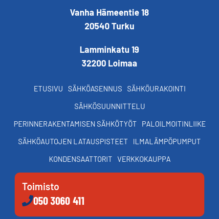
Vanha Hämeentie 18
20540 Turku
Lamminkatu 19
32200 Loimaa
ETUSIVU
SÄHKÖASENNUS
SÄHKÖURAKOINTI
SÄHKÖSUUNNITTELU
PERINNERAKENTAMISEN SÄHKÖTYÖT
PALOILMOITINLIIKE
SÄHKÖAUTOJEN LATAUSPISTEET
ILMALÄMPÖPUMPUT
KONDENSAATTORIT
VERKKOKAUPPA
Toimisto
050 3060 411