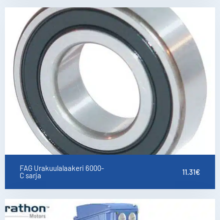
FAG Urakuulalaakeri 6000-
11.31
€
C sarja