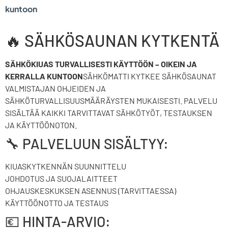
kuntoon
🔥 SÄHKÖSAUNAN KYTKENTÄ
SÄHKÖKIUAS TURVALLISESTI KÄYTTÖÖN – OIKEIN JA
KERRALLA KUNTOON
SÄHKÖMATTI KYTKEE SÄHKÖSAUNAT
VALMISTAJAN OHJEIDEN JA
SÄHKÖTURVALLISUUSMÄÄRÄYSTEN MUKAISESTI. PALVELU
SISÄLTÄÄ KAIKKI TARVITTAVAT SÄHKÖTYÖT, TESTAUKSEN
JA KÄYTTÖÖNOTON.
🔧 PALVELUUN SISÄLTYY:
KIUASKYTKENNÄN SUUNNITTELU
JOHDOTUS JA SUOJALAITTEET
OHJAUSKESKUKSEN ASENNUS (TARVITTAESSA)
KÄYTTÖÖNOTTO JA TESTAUS
💶 HINTA-ARVIO: