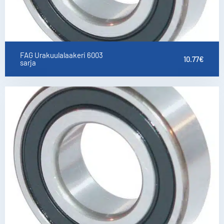
FAG Urakuulalaakeri 6003
10.77
€
sarja