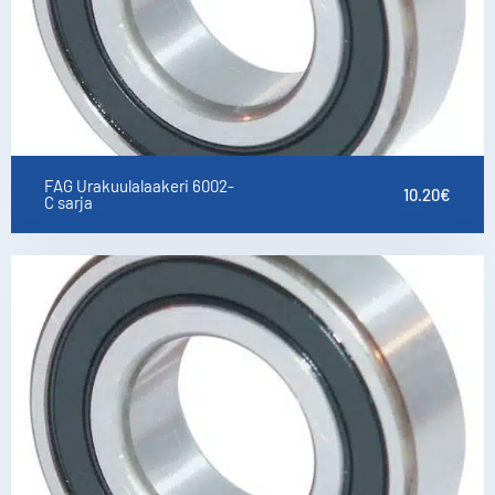
FAG Urakuulalaakeri 6002-
10.20
€
C sarja