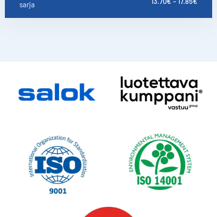
13.70
€
–
17.85
€
sarja