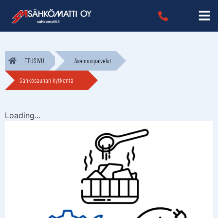
ETUSIVU
Asennuspalvelut
Sähkösaunan kytkentä
Loading...