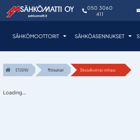
050 3060
411
SÄHKÖMOOTTORIT
SÄHKÖASENNUKSET
S
ETUSIVU
Mittaukset
Oikosulkuvirran mittaus
Loading...