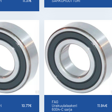
i
11.31
€
SÄHKÖMOOTTORI
FAG
i
10.77
€
Urakuulalaakeri
11.94
€
6004-C sarja