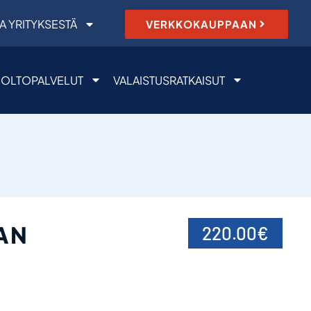
A YRITYKSESTÄ
VERKKOKAUPPAAN
OLTOPALVELUT
VALAISTUSRATKAISUT
AN
220.00
€