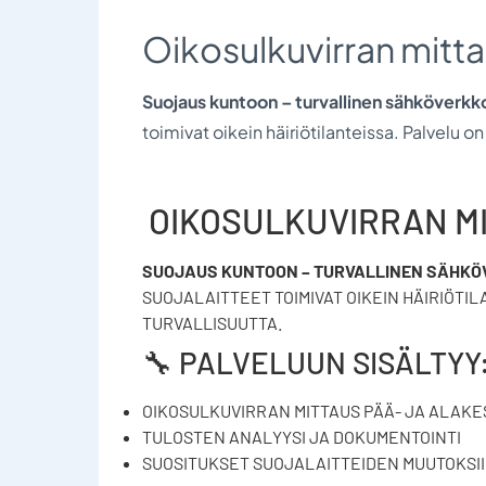
Oikosulkuvirran mitt
Suojaus kuntoon – turvallinen sähköverkk
toimivat oikein häiriötilanteissa. Palvelu o
OIKOSULKUVIRRAN M
SUOJAUS KUNTOON – TURVALLINEN SÄHK
SUOJALAITTEET TOIMIVAT OIKEIN HÄIRIÖTI
TURVALLISUUTTA.
🔧 PALVELUUN SISÄLTYY
OIKOSULKUVIRRAN MITTAUS PÄÄ- JA ALAKE
TULOSTEN ANALYYSI JA DOKUMENTOINTI
SUOSITUKSET SUOJALAITTEIDEN MUUTOKSI