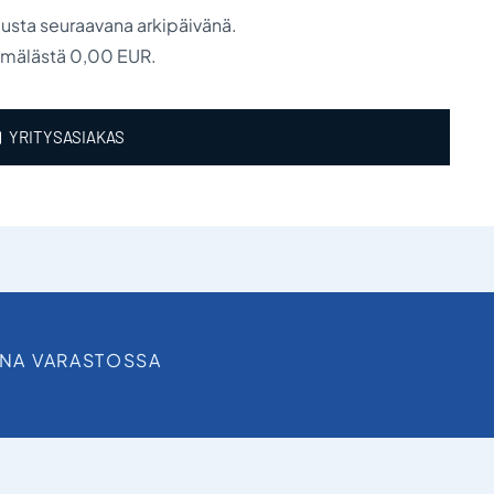
austa seuraavana arkipäivänä.
ymälästä 0,00 EUR.
YRITYSASIAKAS
INA VARASTOSSA