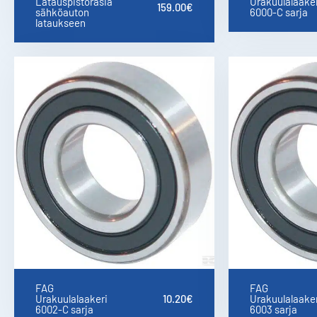
Latauspistorasia
Urakuulalaaker
159.00
€
sähköauton
6000-C sarja
lataukseen
FAG
FAG
Urakuulalaakeri
10.20
€
Urakuulalaaker
6002-C sarja
6003 sarja