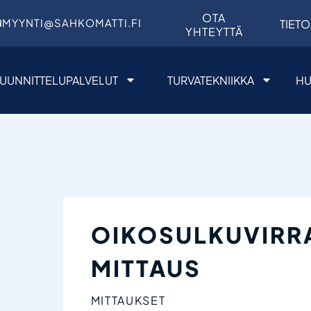
OTA
MYYNTI@SAHKOMATTI.FI
TIETO
YHTEYTTÄ
UUNNITTELUPALVELUT
TURVATEKNIIKKA
HU
OIKOSULKUVIRR
MITTAUS
MITTAUKSET