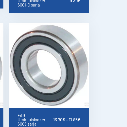
Urakuulalaakeri
9.30
€
6001-C sarja
FAG
Urakuulalaakeri
13.70
€
–
17.85
€
6005 sarja