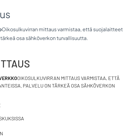
aus
o
Oikosulkuvirran mittaus varmistaa, että suojalaitteet
n tärkeä osa sähköverkon turvallisuutta.
ITTAUS
ÖVERKKO
OIKOSULKUVIRRAN MITTAUS VARMISTAA, ETTÄ
LANTEISSA. PALVELU ON TÄRKEÄ OSA SÄHKÖVERKON
:
SKUKSISSA
IN