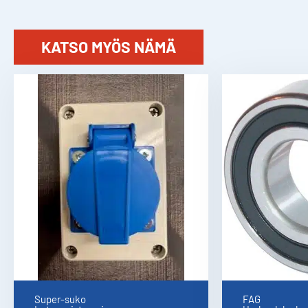
KATSO MYÖS NÄMÄ
Super-suko
FAG