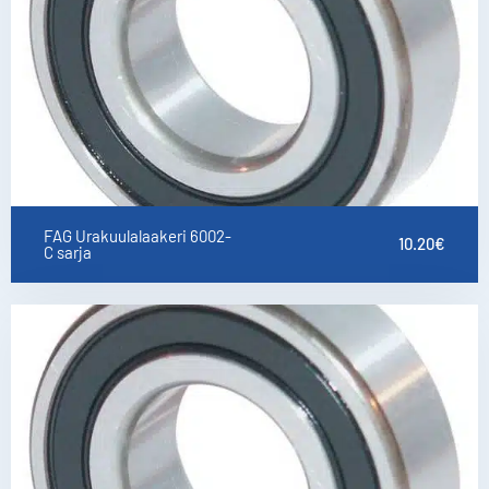
FAG Urakuulalaakeri 6002-
10.20
€
C sarja