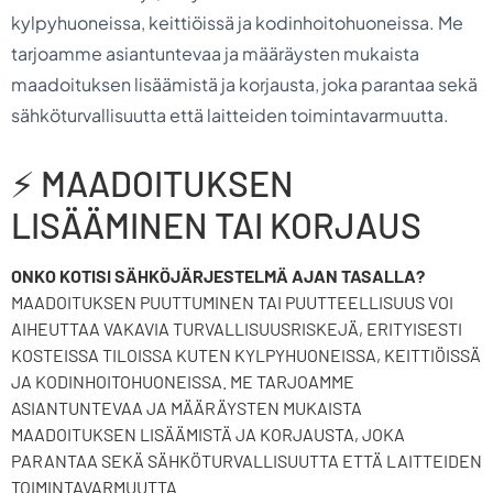
kylpyhuoneissa, keittiöissä ja kodinhoitohuoneissa. Me
tarjoamme asiantuntevaa ja määräysten mukaista
maadoituksen lisäämistä ja korjausta, joka parantaa sekä
sähköturvallisuutta että laitteiden toimintavarmuutta.
⚡ MAADOITUKSEN
LISÄÄMINEN TAI KORJAUS
ONKO KOTISI SÄHKÖJÄRJESTELMÄ AJAN TASALLA?
MAADOITUKSEN PUUTTUMINEN TAI PUUTTEELLISUUS VOI
AIHEUTTAA VAKAVIA TURVALLISUUSRISKEJÄ, ERITYISESTI
KOSTEISSA TILOISSA KUTEN KYLPYHUONEISSA, KEITTIÖISSÄ
JA KODINHOITOHUONEISSA. ME TARJOAMME
ASIANTUNTEVAA JA MÄÄRÄYSTEN MUKAISTA
MAADOITUKSEN LISÄÄMISTÄ JA KORJAUSTA, JOKA
PARANTAA SEKÄ SÄHKÖTURVALLISUUTTA ETTÄ LAITTEIDEN
TOIMINTAVARMUUTTA.