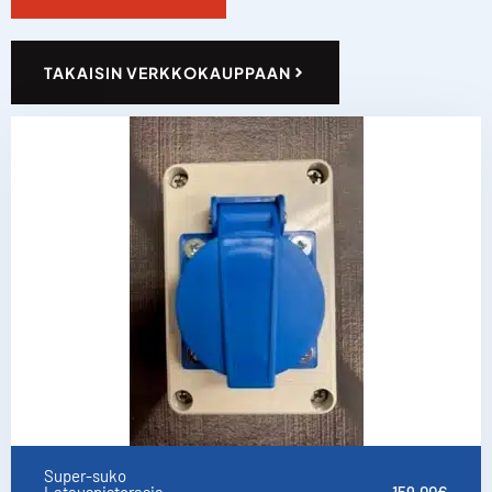
TAKAISIN VERKKOKAUPPAAN
Super-suko
Latauspistorasia
159.00
€