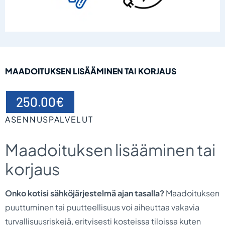
MAADOITUKSEN LISÄÄMINEN TAI KORJAUS
250.00
€
ASENNUSPALVELUT
Maadoituksen lisääminen tai
korjaus
Onko kotisi sähköjärjestelmä ajan tasalla?
Maadoituksen
puuttuminen tai puutteellisuus voi aiheuttaa vakavia
turvallisuusriskejä, erityisesti kosteissa tiloissa kuten