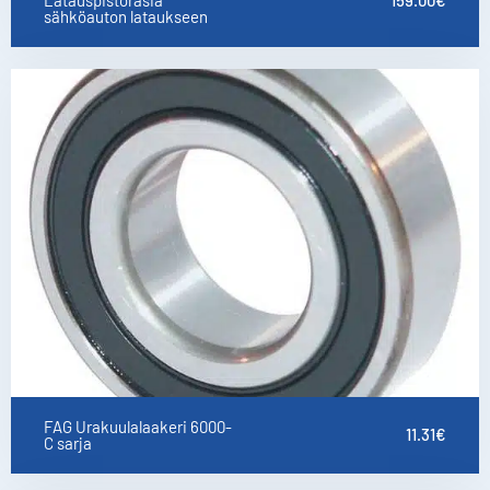
sähköauton lataukseen
FAG Urakuulalaakeri 6000-
11.31
€
C sarja