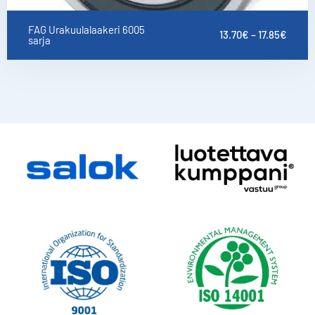
FAG Urakuulalaakeri 6005
13.70
€
–
17.85
€
sarja