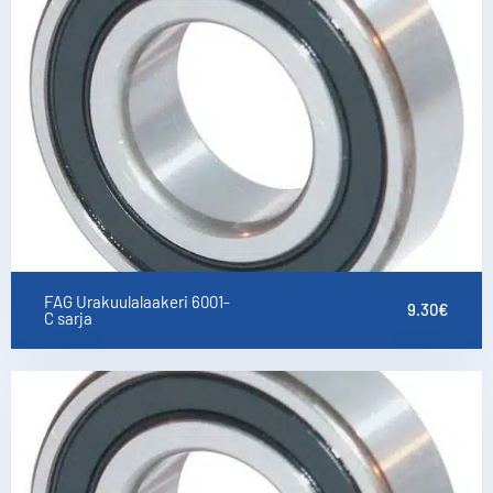
FAG Urakuulalaakeri 6001-
9.30
€
C sarja