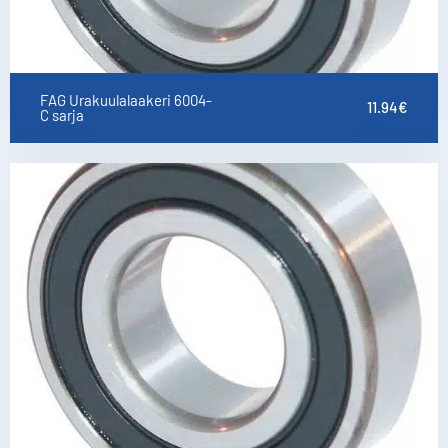
FAG Urakuulalaakeri 6004-
11.94
€
C sarja