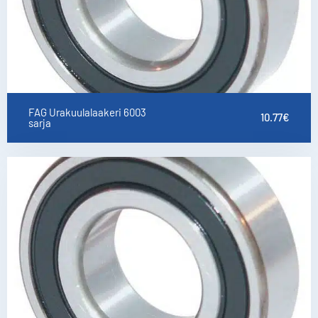
FAG Urakuulalaakeri 6003
10.77
€
sarja