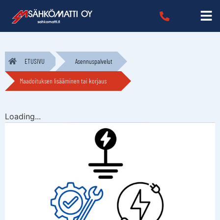
ETUSIVU
Asennuspalvelut
Maadoituksen lisääminen tai korjaus
Loading...