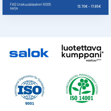
FAG Urakuulalaakeri 6005
13.70
€
–
17.85
€
sarja