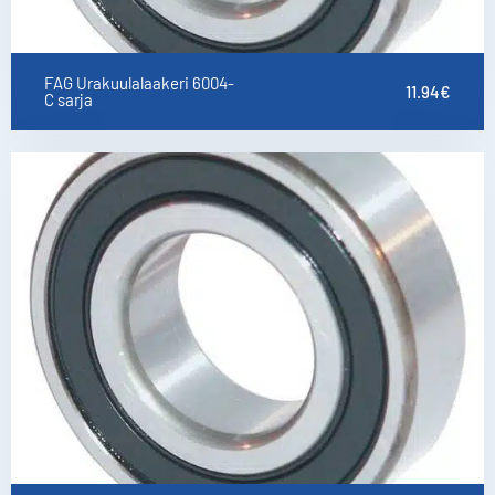
FAG Urakuulalaakeri 6004-
11.94
€
C sarja