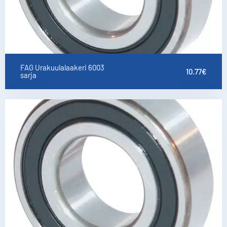
FAG Urakuulalaakeri 6003
10.77
€
sarja