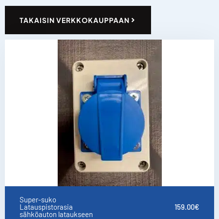
TAKAISIN VERKKOKAUPPAAN
Super-suko
Latauspistorasia
159.00
€
sähköauton lataukseen