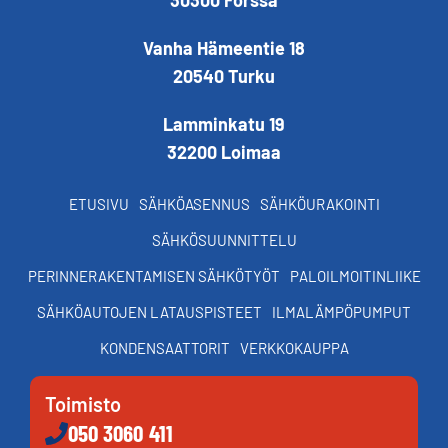
30300 Forssa
Vanha Hämeentie 18
20540 Turku
Lamminkatu 19
32200 Loimaa
ETUSIVU
SÄHKÖASENNUS
SÄHKÖURAKOINTI
SÄHKÖSUUNNITTELU
PERINNERAKENTAMISEN SÄHKÖTYÖT
PALOILMOITINLIIKE
SÄHKÖAUTOJEN LATAUSPISTEET
ILMALÄMPÖPUMPUT
KONDENSAATTORIT
VERKKOKAUPPA
Toimisto
050 3060 411