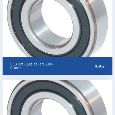
FAG Urakuulalaakeri 6001-
9.30
€
C sarja