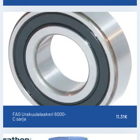
FAG Urakuulalaakeri 6000-
11.31
€
C sarja