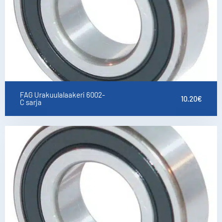
FAG Urakuulalaakeri 6002-
10.20
€
C sarja