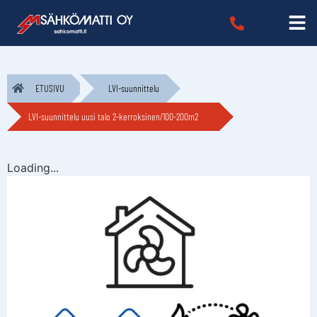
ETUSIVU
LVI-suunnittelu
LVI-suunnittelu uusi talo 2-kerroksinen/100-200m2
Loading...