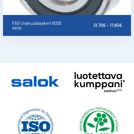
FAG Urakuulalaakeri 6005
13.70
€
–
17.85
€
sarja