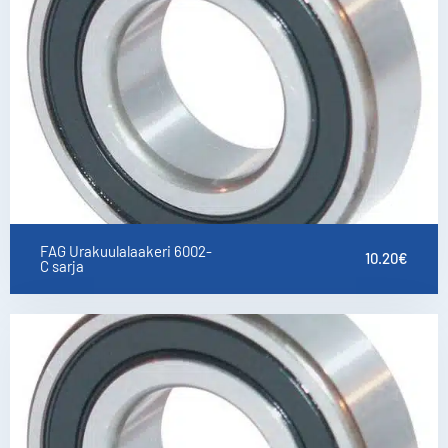
FAG Urakuulalaakeri 6002-
10.20
€
C sarja