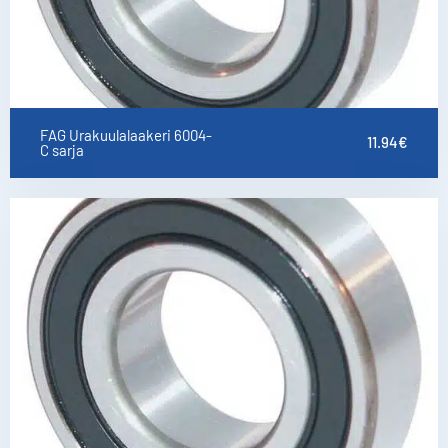
FAG Urakuulalaakeri 6004-
11.94
€
C sarja