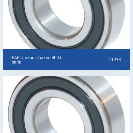
FAG Urakuulalaakeri 6003
10.77
€
sarja