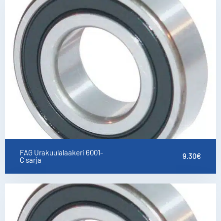
FAG Urakuulalaakeri 6001-
9.30
€
C sarja