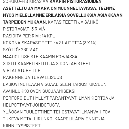
SCHUKO-PISTORASIAA.
KAAPIN PISTORASIOIDEN
ASETTELTU JA MÄÄRÄ ON MUUNNELTAVISSA. TEEMME
MYÖS MIELELLÄMME ERILAISIA SOVELLUKSIA ASIAKKAAN
TARPEIDEN MUKAAN.
KAPASITEETTI JA SÄHKÖ
PISTORASIAT: 3 RIVIÄ
RASIOITA PER RIVI: 14 KPL
KOKONAISKAPASITEETTI: 42 LAITETTA (3 X 14)
SYÖTTÖ: 230 V AC
MAADOITUSPISTE KAAPIN POHJASSA
SIISTIT KAAPELIREITIT JA SIDONTAPISTEET
VIRTALATUREILLE
RAKENNE JA TURVALLISUUS
LASIOVI NOPEAAN VISUAALISEEN TARKISTUKSEEN
AVAINLUKKO OVEN SUOJAAMISEKSI
PERFOROIDUT HYLLYT PARANTAVAT ILMANKIERTOA JA
HELPOTTAVAT JOHDOTUSTA
YLÄOSAN TUULETTIMET TEHOSTAVAT ILMANVAIHTOA
TUKEVA METALLIRUNKO, KAAPELILÄPIVIENNIT JA
KIINNITYSPISTEET