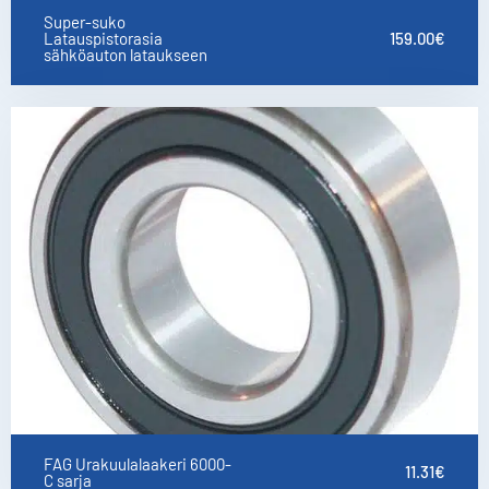
Super-suko
Latauspistorasia
159.00
€
sähköauton lataukseen
FAG Urakuulalaakeri 6000-
11.31
€
C sarja