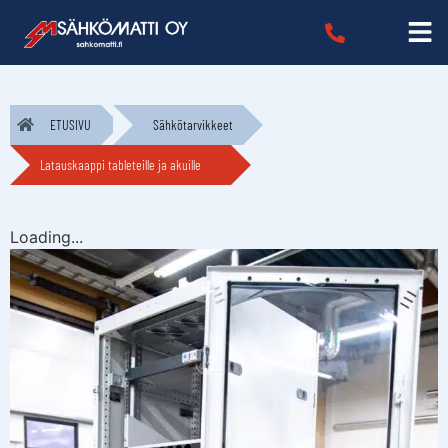
ETUSIVU
Sähkötarvikkeet
Latauskaappi tableteille ja akuille
Loading...