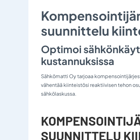
Kompensointijä
suunnittelu kiint
Optimoi sähkönkäytt
kustannuksissa
Sähkömatti Oy tarjoaa kompensointijärjeste
vähentää kiinteistösi reaktiivisen tehon o
sähkölaskussa.
KOMPENSOINTIJ
SUUNNITTELU KII