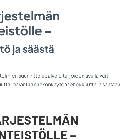
rjestelmän
eistölle –
ö ja säästä
lmien suunnittelupalveluita, joiden avulla voit
suutta, parantaa sähkönkäytön tehokkuutta ja säästää
ÄRJESTELMÄN
NTEISTÖLLE –