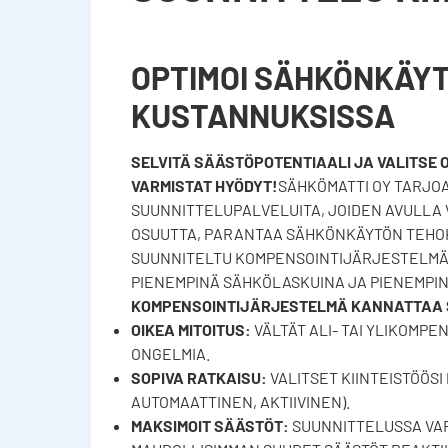
OPTIMOI SÄHKÖNKÄYT
KUSTANNUKSISSA
SELVITÄ SÄÄSTÖPOTENTIAALI JA VALITSE 
VARMISTAT HYÖDYT!
SÄHKÖMATTI OY TARJO
SUUNNITTELUPALVELUITA, JOIDEN AVULLA V
OSUUTTA, PARANTAA SÄHKÖNKÄYTÖN TEHOK
SUUNNITELTU KOMPENSOINTIJÄRJESTELMÄ O
PIENEMPINÄ SÄHKÖLASKUINA JA PIENEMPI
KOMPENSOINTIJÄRJESTELMÄ KANNATTAA 
OIKEA MITOITUS:
VÄLTÄT ALI- TAI YLIKOMPE
ONGELMIA.
SOPIVA RATKAISU:
VALITSET KIINTEISTÖÖSI
AUTOMAATTINEN, AKTIIVINEN).
MAKSIMOIT SÄÄSTÖT:
SUUNNITTELUSSA VAR