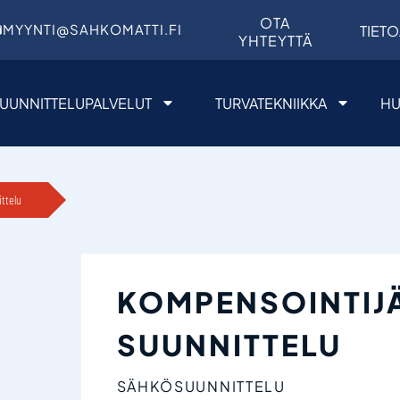
OTA
MYYNTI@SAHKOMATTI.FI
TIETO
YHTEYTTÄ
UUNNITTELUPALVELUT
TURVATEKNIIKKA
HU
ttelu
KOMPENSOINTIJ
SUUNNITTELU
SÄHKÖSUUNNITTELU