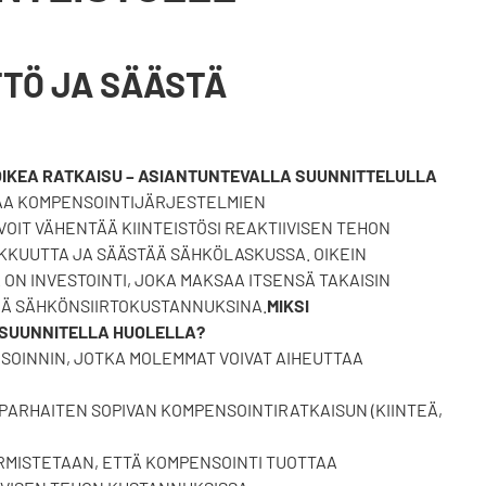
TÖ JA SÄÄSTÄ
OIKEA RATKAISU – ASIANTUNTEVALLA SUUNNITTELULLA
AA KOMPENSOINTIJÄRJESTELMIEN
OIT VÄHENTÄÄ KIINTEISTÖSI REAKTIIVISEN TEHON
KUUTTA JA SÄÄSTÄÄ SÄHKÖLASKUSSA. OIKEIN
N INVESTOINTI, JOKA MAKSAA ITSENSÄ TAKAISIN
NÄ SÄHKÖNSIIRTOKUSTANNUKSINA.
MIKSI
SUUNNITELLA HUOLELLA?
NSOINNIN, JOTKA MOLEMMAT VOIVAT AIHEUTTAA
 PARHAITEN SOPIVAN KOMPENSOINTIRATKAISUN (KIINTEÄ,
MISTETAAN, ETTÄ KOMPENSOINTI TUOTTAA