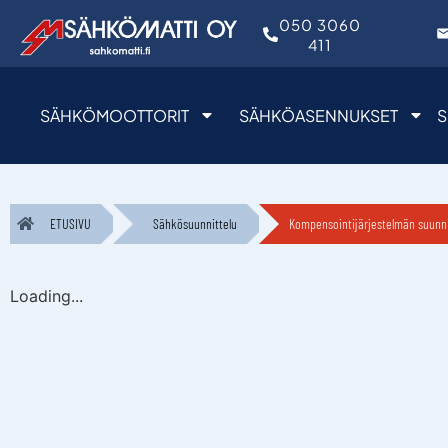
050 3060
411
SÄHKÖMOOTTORIT
SÄHKÖASENNUKSET
S
ETUSIVU
Sähkösuunnittelu
Kompensointijärjestelmän suunni
Loading...