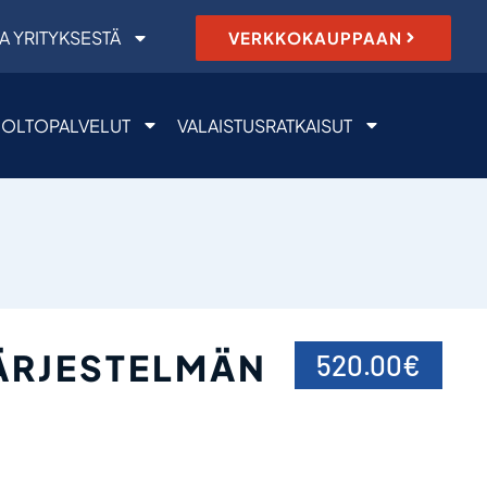
A YRITYKSESTÄ
VERKKOKAUPPAAN
OLTOPALVELUT
VALAISTUSRATKAISUT
ÄRJESTELMÄN
520.00
€