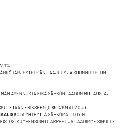
V 0%)
, SÄHKÖJÄRJESTELMÄN LAAJUUS JA SUUNNITTELUN
ELMÄN ASENNUSTA EIKÄ SÄHKÖNLAADUN MITTAUSTA,
KUTETAAN ERIKSEEN (0,85 €/KM ALV 0%).
AALISI!
OTA YHTEYTTÄ SÄHKÖMATTI OY:N
NTEISTÖSI KOMPENSOINTITARPEET JA LAADIMME SINULLE