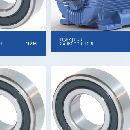
MARATHON
i
11.31
€
SÄHKÖMOOTTORI