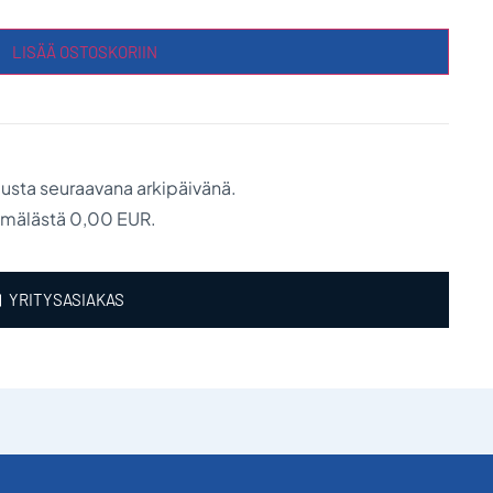
LISÄÄ OSTOSKORIIN
austa seuraavana arkipäivänä.
ymälästä 0,00 EUR.
YRITYSASIAKAS