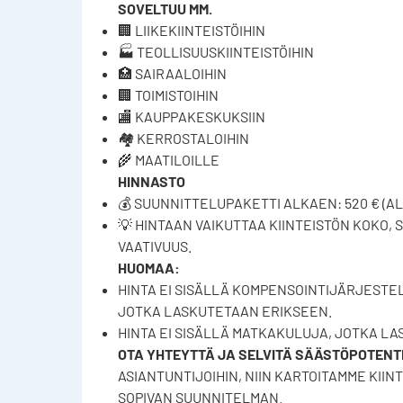
SOVELTUU MM.
🏢 LIIKEKIINTEISTÖIHIN
🏭 TEOLLISUUSKIINTEISTÖIHIN
🏥 SAIRAALOIHIN
🏢 TOIMISTOIHIN
🏬 KAUPPAKESKUKSIIN
🏘️ KERROSTALOIHIN
🌾 MAATILOILLE
HINNASTO
💰 SUUNNITTELUPAKETTI ALKAEN: 520 € (AL
💡 HINTAAN VAIKUTTAA KIINTEISTÖN KOKO
VAATIVUUS.
HUOMAA:
HINTA EI SISÄLLÄ KOMPENSOINTIJÄRJEST
JOTKA LASKUTETAAN ERIKSEEN.
HINTA EI SISÄLLÄ MATKAKULUJA, JOTKA LAS
OTA YHTEYTTÄ JA SELVITÄ SÄÄSTÖPOTENTI
ASIANTUNTIJOIHIN, NIIN KARTOITAMME KII
SOPIVAN SUUNNITELMAN.