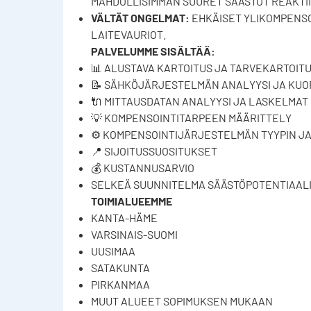
MAHDOLLISIMMAN SUURET SÄÄSTÖT REAKTI
VÄLTÄT ONGELMAT:
EHKÄISET YLIKOMPENSO
LAITEVAURIOT.
PALVELUMME SISÄLTÄÄ:
📊 ALUSTAVA KARTOITUS JA TARVEKARTOIT
📝 SÄHKÖJÄRJESTELMÄN ANALYYSI JA KUO
🔌 MITTAUSDATAN ANALYYSI JA LASKELMAT
💡 KOMPENSOINTITARPEEN MÄÄRITTELY
⚙️ KOMPENSOINTIJÄRJESTELMÄN TYYPIN JA
📍 SIJOITUSSUOSITUKSET
💰 KUSTANNUSARVIO
SELKEÄ SUUNNITELMA SÄÄSTÖPOTENTIAALI
TOIMIALUEEMME
KANTA-HÄME
VARSINAIS-SUOMI
UUSIMAA
SATAKUNTA
PIRKANMAA
MUUT ALUEET SOPIMUKSEN MUKAAN