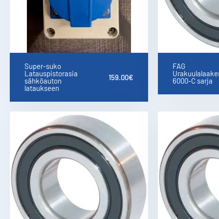
Super-suko
FAG
Latauspistorasia
Urakuulalaaker
159.00
€
sähköauton
6000-C sarja
lataukseen