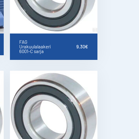
FAG
Urakuulalaakeri
9.30
€
6001-C sarja