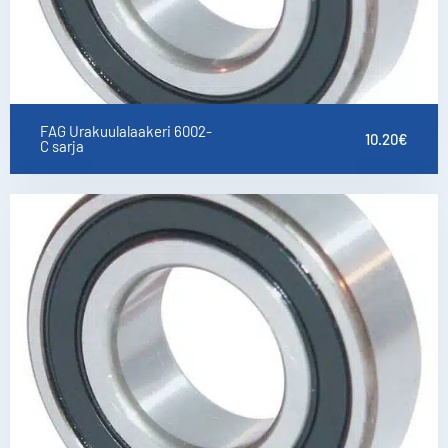
FAG Urakuulalaakeri 6002-
10.20
€
C sarja