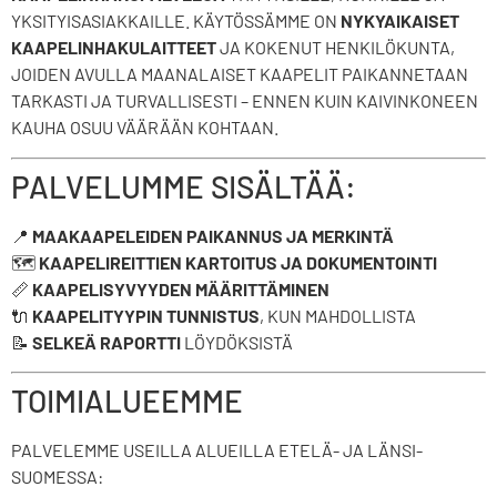
YKSITYISASIAKKAILLE. KÄYTÖSSÄMME ON
NYKYAIKAISET
KAAPELINHAKULAITTEET
JA KOKENUT HENKILÖKUNTA,
JOIDEN AVULLA MAANALAISET KAAPELIT PAIKANNETAAN
TARKASTI JA TURVALLISESTI – ENNEN KUIN KAIVINKONEEN
KAUHA OSUU VÄÄRÄÄN KOHTAAN.
PALVELUMME SISÄLTÄÄ:
📍
MAAKAAPELEIDEN PAIKANNUS JA MERKINTÄ
🗺️
KAAPELIREITTIEN KARTOITUS JA DOKUMENTOINTI
📏
KAAPELISYVYYDEN MÄÄRITTÄMINEN
🔌
KAAPELITYYPIN TUNNISTUS
, KUN MAHDOLLISTA
📝
SELKEÄ RAPORTTI
LÖYDÖKSISTÄ
TOIMIALUEEMME
PALVELEMME USEILLA ALUEILLA ETELÄ- JA LÄNSI-
SUOMESSA: