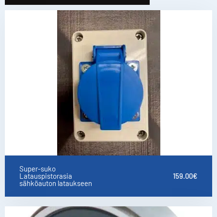
Super-suko
Latauspistorasia
159.00
€
sähköauton lataukseen