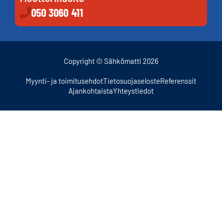
050 3060 411
Copyright © Sähkömatti 2026
Myynti- ja toimitusehdot
Tietosuojaseloste
Referenssit
Ajankohtaista
Yhteystiedot