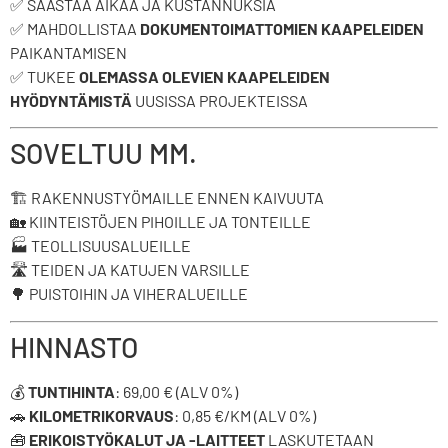
✅ SÄÄSTÄÄ AIKAA JA KUSTANNUKSIA
✅ MAHDOLLISTAA
DOKUMENTOIMATTOMIEN KAAPELEIDEN
PAIKANTAMISEN
✅ TUKEE
OLEMASSA OLEVIEN KAAPELEIDEN
HYÖDYNTÄMISTÄ
UUSISSA PROJEKTEISSA
SOVELTUU MM.
🏗️ RAKENNUSTYÖMAILLE ENNEN KAIVUUTA
🏡 KIINTEISTÖJEN PIHOILLE JA TONTEILLE
🏭 TEOLLISUUSALUEILLE
🛣️ TEIDEN JA KATUJEN VARSILLE
🌳 PUISTOIHIN JA VIHERALUEILLE
HINNASTO
💰
TUNTIHINTA
: 69,00 € (ALV 0%)
🚗
KILOMETRIKORVAUS
: 0,85 €/KM (ALV 0%)
🧰
ERIKOISTYÖKALUT JA -LAITTEET
LASKUTETAAN