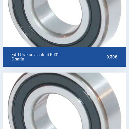
FAG Urakuulalaakeri 6001-
9.30
€
C sarja