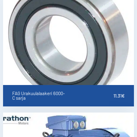
FAG Urakuulalaakeri 6000-
11.31
€
C sarja