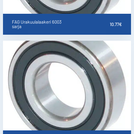
FAG Urakuulalaakeri 6003
10.77
€
sarja