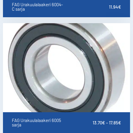
FAG Urakuulalaakeri 6004-
11.94
€
C sarja
FAG Urakuulalaakeri 6005
13.70
€
–
17.85
€
sarja