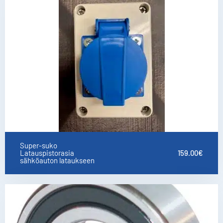
Super-suko
Latauspistorasia
159.00
€
sähköauton lataukseen