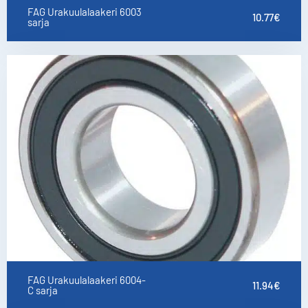
FAG Urakuulalaakeri 6003
10.77
€
sarja
FAG Urakuulalaakeri 6004-
11.94
€
C sarja