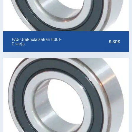
FAG Urakuulalaakeri 6001-
9.30
€
C sarja