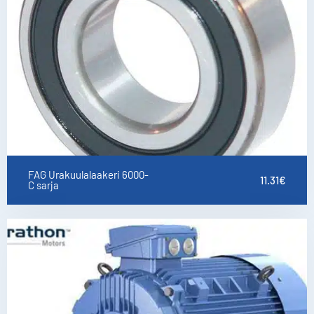
FAG Urakuulalaakeri 6000-
11.31
€
C sarja