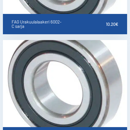
FAG Urakuulalaakeri 6002-
10.20
€
C sarja