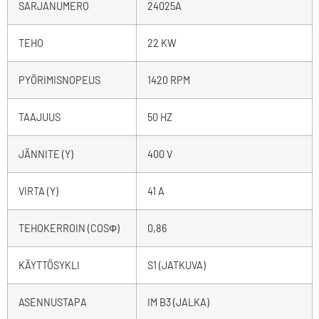
SARJANUMERO
24025A
TEHO
22 KW
PYÖRIMISNOPEUS
1420 RPM
TAAJUUS
50 HZ
JÄNNITE (Y)
400 V
VIRTA (Y)
41 A
TEHOKERROIN (COSΦ)
0,86
KÄYTTÖSYKLI
S1 (JATKUVA)
ASENNUSTAPA
IM B3 (JALKA)