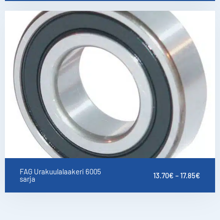
FAG Urakuulalaakeri 6005
13.70
€
–
17.85
€
sarja