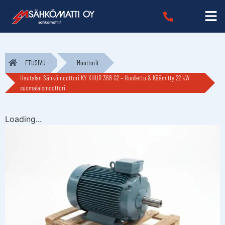
ETUSIVU
Moottorit
Hautalan Sähkömoottori KY XHUR 368 G2 – Huollettu & Käämitty 22 kW
suomalaismoottori
Loading...