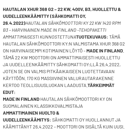
HAUTALAN XHUR 368 G2 – 22 KW, 400V, B3, HUOLLETTU &
UUDELLEENKÄÄMITTY (SÄHKOMATTI OY,
26.4.2022)
HAUTALAN SÄHKÖMOOTTORI KY 22 KW 1420 RPM
B3 – HARVINAINEN MADE IN FINLAND -TEHOPAKETTI
AMMATTIMAISESTI KUNNOSTETTUNA
TUOTEKUVAUS:
TÄMÄ
HAUTALAN SÄHKÖMOOTTORI KY:N VALMISTAMA XHUR 368 G2
ON HARVINAISEMPI KOTIMAINEN LÖYTÖ –
MADE IN FINLAND
.
TÄMÄ 22 KW MOOTTORI ON AMMATTIMAISESTI HUOLLETTU
JA UUDELLEENKÄÄMITTY SÄHKOMATTI OY:LLÄ 26.4.2022,
JOTEN SE ON VALMIS PITKÄAIKAISEEN LUOTETTAVAAN
KÄYTTÖÖN. 170 KG MASSIIVINEN VALURAUTARAKENNE
KERTOO TEOLLISUUSLUOKAN LAADUSTA.
TÄRKEIMMÄT
EDUT:
MADE IN FINLAND
HAUTALAN SÄHKÖMOOTTORI KY ON
SUOMALAINEN KLASSIKKOVALMISTAJA
AMMATTIMAINEN HUOLTO &
UUDELLEENKÄÄMITYS:
SÄHKOMATTI OY HUOLLANNUT JA
KÄÄMITTÄNYT 26.4.2022 – MOOTTORI ON SISÄLTÄ KUIN UUSI.