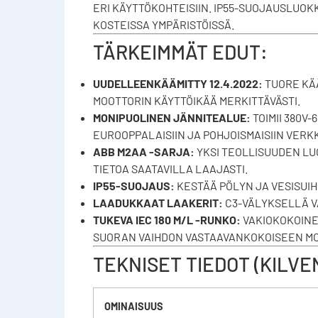
ERI KÄYTTÖKOHTEISIIN. IP55-SUOJAUSLUOK
KOSTEISSA YMPÄRISTÖISSÄ.
TÄRKEIMMÄT EDUT:
UUDELLEENKÄÄMITTY 12.4.2022:
TUORE KÄÄ
MOOTTORIN KÄYTTÖIKÄÄ MERKITTÄVÄSTI.
MONIPUOLINEN JÄNNITEALUE:
TOIMII 380V-
EUROOPPALAISIIN JA POHJOISMAISIIN VERKK
ABB M2AA -SARJA:
YKSI TEOLLISUUDEN LU
TIETOA SAATAVILLA LAAJASTI.
IP55-SUOJAUS:
KESTÄÄ PÖLYN JA VESISUIH
LAADUKKAAT LAAKERIT:
C3-VÄLYKSELLÄ VA
TUKEVA IEC 180 M/L -RUNKO:
VAKIOKOKOINE
SUORAN VAIHDON VASTAAVANKOKOISEEN MO
TEKNISET TIEDOT (KILV
OMINAISUUS