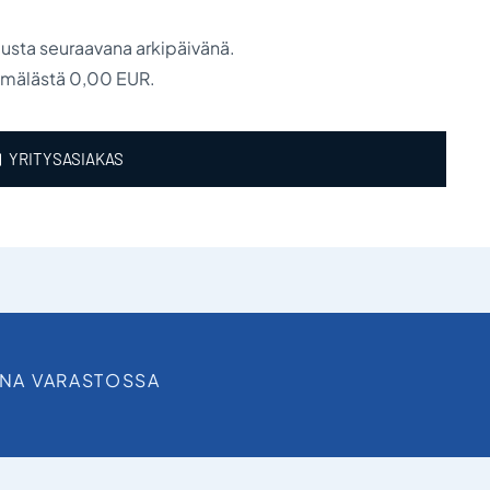
austa seuraavana arkipäivänä.
ymälästä 0,00 EUR.
YRITYSASIAKAS
INA VARASTOSSA