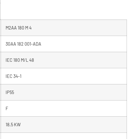
M2AA 180 M 4
3GAA 182 001-ADA
IEC 180 M/L 48
IEC 34-1
IP55
F
18,5 KW