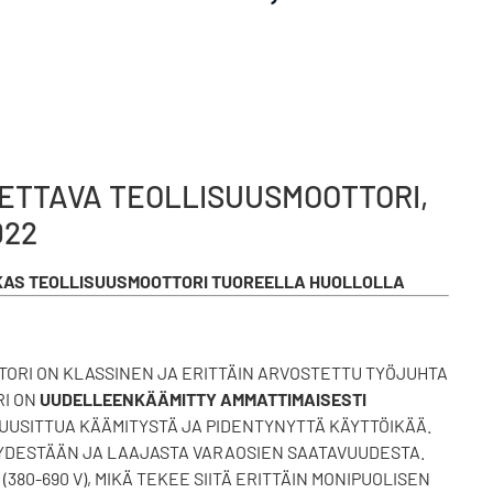
TETTAVA TEOLLISUUSMOOTTORI,
022
RASKAS TEOLLISUUSMOOTTORI TUOREELLA HUOLLOLLA
ORI ON KLASSINEN JA ERITTÄIN ARVOSTETTU TYÖJUHTA
RI ON
UUDELLEENKÄÄMITTY AMMATTIMAISESTI
 UUSITTUA KÄÄMITYSTÄ JA PIDENTYNYTTÄ KÄYTTÖIKÄÄ.
YYDESTÄÄN JA LAAJASTA VARAOSIEN SAATAVUUDESTA.
(380-690 V), MIKÄ TEKEE SIITÄ ERITTÄIN MONIPUOLISEN