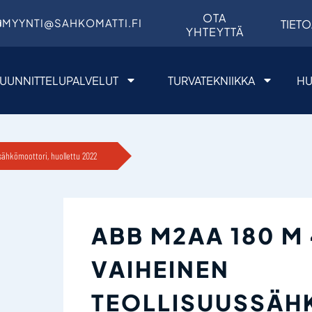
OTA
MYYNTI@SAHKOMATTI.FI
TIETO
YHTEYTTÄ
UUNNITTELUPALVELUT
TURVATEKNIIKKA
HU
sähkömoottori, huollettu 2022
ABB M2AA 180 M 
VAIHEINEN
TEOLLISUUSSÄH