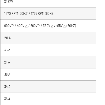
21 KW
1470 RPM (50HZ) / 1765 RPM (60HZ)
690V Y / 400V △ / 660V Y / 380V △ / 415V △ (50HZ)
20 A
35 A
21 A
36 A
34 A
36 A