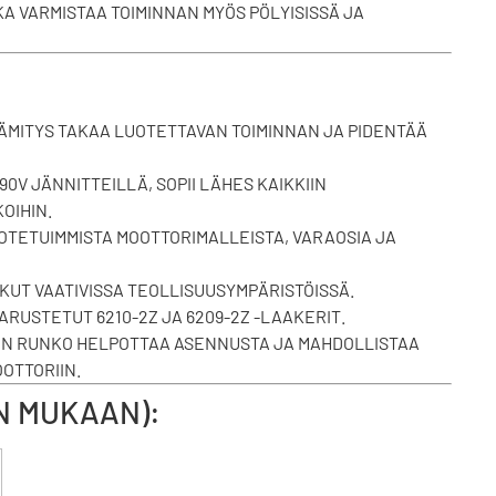
KA VARMISTAA TOIMINNAN MYÖS PÖLYISISSÄ JA
MITYS TAKAA LUOTETTAVAN TOIMINNAN JA PIDENTÄÄ
690V JÄNNITTEILLÄ, SOPII LÄHES KAIKKIIN
OIHIN.
OTETUIMMISTA MOOTTORIMALLEISTA, VARAOSIA JA
KUT VAATIVISSA TEOLLISUUSYMPÄRISTÖISSÄ.
RUSTETUT 6210-2Z JA 6209-2Z -LAAKERIT.
N RUNKO HELPOTTAA ASENNUSTA JA MAHDOLLISTAA
OTTORIIN.
EN MUKAAN):