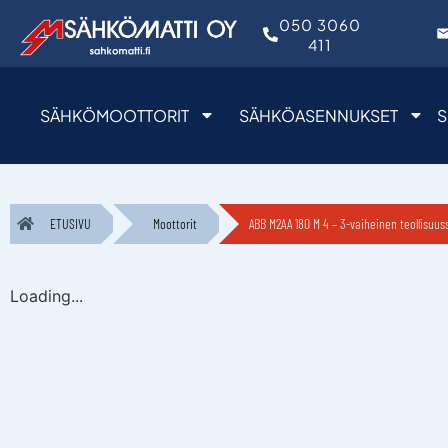
050 3060
411
SÄHKÖMOOTTORIT
SÄHKÖASENNUKSET
S
ETUSIVU
Moottorit
ABB M2AA 180 M 4 – 3-vaiheinen teollisuus
Loading...