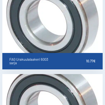
FAG Urakuulalaakeri 6003
10.77
€
sarja