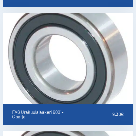
FAG Urakuulalaakeri 6001-
9.30
€
C sarja