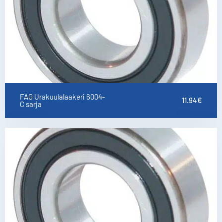
FAG Urakuulalaakeri 6004-
11.94
€
C sarja