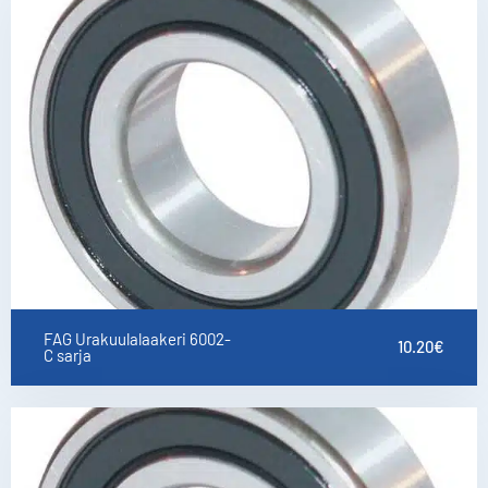
FAG Urakuulalaakeri 6002-
10.20
€
C sarja