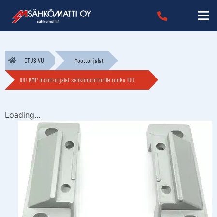
ETUSIVU
Moottorijalat
100-KMP moottorijalat sähkömoottorille runko 100
Loading...