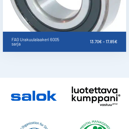
FAG Urakuulalaakeri 6005
13.70
€
–
17.85
€
sarja