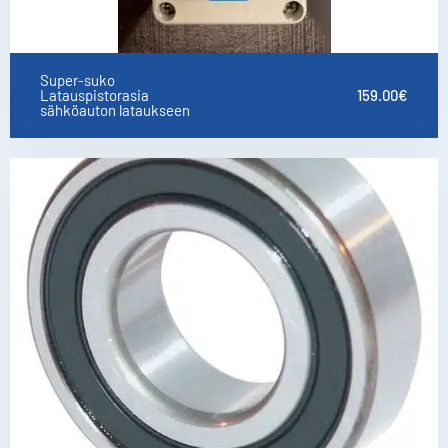
Super-suko
Latauspistorasia
159.00
€
sähköauton lataukseen