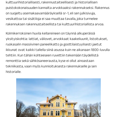
kulttuurihistoriallisesti, rakennustaiteellisesti ja historiallisen
puistokokonaisuuden kannalta arvokkaaksi rakennukseksi. Rakennus
on suojeltu asemakaavamääräyksellä sr-1, eli sen julkisivuja,
vesikattoa tai sisätiloja ei saa muuttaa tavalla, joka turmelee
rakennuksen rakennustaiteellista tai kulttuurihistoriallista arvoa.
Kolmikerroksinen huvila kellareineen on täynnä alkuperäisiä
yksityiskohtia: lattiat, väliovet, arvokkaat kaakeliuunit, listoitukset,
ruokasalin massiivinen paneelikatto ja goottilaistyylisesti jaetut
ikkunat ovat kaikki tallella siinä asussa kuin ne aikanaan 1800-luvulla
tehtiin. Kun tähän kohteeseen ruvettiin tekemään täydellistä
remonttia sekä sähkösaneerausta, kyse ei ollut ainoastaan
tekniikasta, vaan myös kunnioituksesta rakennukselle ja sen
historialle.