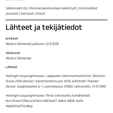
Sähkömatti Oy | Perinnerakentamisen sähkötyöt | Historialliset
puutalot | Kartanot | Kirkot
Lähteet ja tekijätiedot
Artikkeli
Monica Siikalampi, julkaistu 22.5.2026
Valokuvat
Monica Siikalampi
Lähteet
Helsingin kaupunginmuseo. Laajasalon rakennusinventointi: Deckerin
huvila (Villa Decker)
.
Käyttöönottovuosi 1876, arkkitehti Theodor
Decker. Suojeluluokka sr-1, asemakaava 10560, vahvistettu 13.10.1999.
Helsingin kaupunginmuseo. Finna-tietokanta, kohdetiedot:
hkm.finna.fi/Record/hkm.5467ae07-84e4-4908-bd7d-
14eb01fa0f10/Map