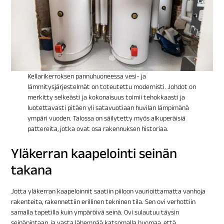
Kellarikerroksen pannuhuoneessa vesi- ja
lämmitysjärjestelmät on toteutettu modernisti. Johdot on
merkitty selkeästi ja kokonaisuus toimii tehokkaasti ja
luotettavasti pitäen yli satavuotiaan huvilan lämpimänä
ympäri vuoden. Talossa on säilytetty myös alkuperäisiä
pattereita, jotka ovat osa rakennuksen historiaa.
Yläkerran kaapelointi seinän
takana
Jotta yläkerran kaapeloinnit saatiin piiloon vaurioittamatta vanhoja
rakenteita, rakennettiin erillinen tekninen tila. Sen ovi verhottiin
samalla tapetilla kuin ympäröivä seinä. Ovi sulautuu täysin
seinäpintaan, ja vasta lähempää katsomalla huomaa, että