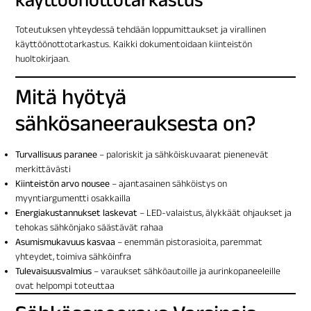
Toteutuksen yhteydessä tehdään loppumittaukset ja virallinen
käyttöönottotarkastus. Kaikki dokumentoidaan kiinteistön
huoltokirjaan.
Mitä hyötyä
sähkösaneerauksesta on?
Turvallisuus paranee
– paloriskit ja sähköiskuvaarat pienenevät
merkittävästi
Kiinteistön arvo nousee
– ajantasainen sähköistys on
myyntiargumentti osakkailla
Energiakustannukset laskevat
– LED-valaistus, älykkäät ohjaukset ja
tehokas sähkönjako säästävät rahaa
Asumismukavuus kasvaa
– enemmän pistorasioita, paremmat
yhteydet, toimiva sähköinfra
Tulevaisuusvalmius
– varaukset sähköautoille ja aurinkopaneeleille
ovat helpompi toteuttaa