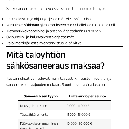
Sähkösaneerauksen yhteydessä kannattaa huomioida myös:
LED-valaistus
ja ohjausjärjestelmät yleisissä tiloissa
Varaukset sähköautojen lataukseen
parkkihalleissa tai piha-alueilla
Tietoverkkokaapelointi
ja antennijärjestelmän uusiminen
Ovipuhelin- ja kulunvalvontajärjestelmät
Paloilmoitinjärjestelmien
tarkistus ja päivitys
Mitä taloyhtiön
sähkösaneeraus maksaa?
Kustannukset vaihtelevat merkittävästi kiinteistön koon, iän ja
saneerauksen laajuuden mukaan. Suuntaa-antavina lukuina:
Saneerauksen tyyppi
Hinta-arvio per asunto
Nousujohtoremontti
9 000–11 000 €
Täyssähköremontti
11 000–13 000 €
Pääkeskuksen uusiminen
10 000–50 000 €
(koko kiinteistö)