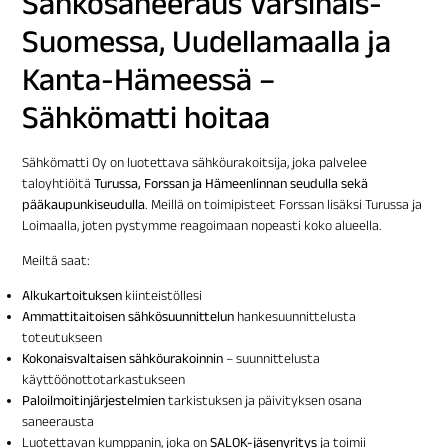
Sähkösaneeraus Varsinais-
Suomessa, Uudellamaalla ja
Kanta-Hämeessä –
Sähkömatti hoitaa
Sähkömatti Oy on luotettava sähköurakoitsija, joka palvelee
taloyhtiöitä
Turussa, Forssan ja Hämeenlinnan seudulla sekä
pääkaupunkiseudulla
. Meillä on toimipisteet Forssan lisäksi Turussa ja
Loimaalla, joten pystymme reagoimaan nopeasti koko alueella.
Meiltä saat:
Alkukartoituksen
kiinteistöllesi
Ammattitaitoisen sähkösuunnittelun
hankesuunnittelusta
toteutukseen
Kokonaisvaltaisen sähköurakoinnin
– suunnittelusta
käyttöönottotarkastukseen
Paloilmoitinjärjestelmien
tarkistuksen ja päivityksen osana
saneerausta
Luotettavan kumppanin, joka on
SALOK-jäsenyritys
ja toimii