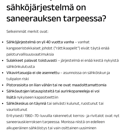
sähköjärjestelmä on
saneerauksen tarpeessa?
Selkeimmät merkit ovat:
Sähköjärjestelmä on yli 40 vuotta vanha
– vanhat
kangaseristekkaiset johdot (”rättikaapelit”) eivät täytä enää
paloturvallisuusvaatimuksia
Sulakkeet palavat toistuvasti
– järjestelmä ei enää kestä nykyistä
sähkönkulutusta
Vikavirtasuojia ei ole asennettu
– asunnoissa on sähköiskun ja
tulipalon riski
Pistorasioita on liian vähän tai ne ovat maadoittamattomia
Sähköautojen latauspisteitä tai aurinkopaneeleja ei voi
lisätä
nykyiseen kapasiteettiin
Sähkökeskus on täynnä
tai selvästi kulunut, ruostunut tai
vaurioitunut
Erityisesti 1960–70-luvuilla rakennetut kerros- ja rivitalot ovat nyt
saneerauskierroksen tarpeessa. Monissa niistä on edelleen
alkuperäinen sähköistys tai vain osittainen uusiminen