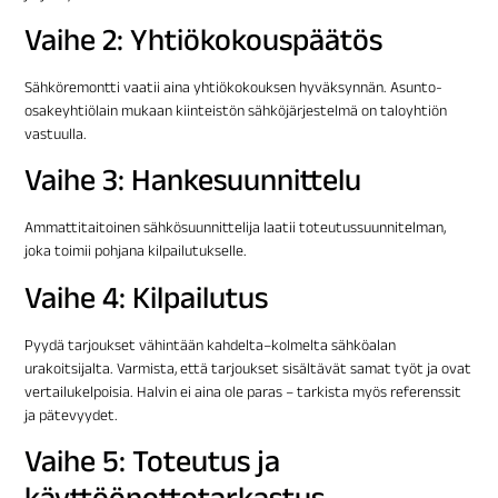
Vaihe 2: Yhtiökokouspäätös
Sähköremontti vaatii aina yhtiökokouksen hyväksynnän. Asunto-
osakeyhtiölain mukaan kiinteistön sähköjärjestelmä on taloyhtiön
vastuulla.
Vaihe 3: Hankesuunnittelu
Ammattitaitoinen sähkösuunnittelija laatii toteutussuunnitelman,
joka toimii pohjana kilpailutukselle.
Vaihe 4: Kilpailutus
Pyydä tarjoukset vähintään kahdelta–kolmelta sähköalan
urakoitsijalta. Varmista, että tarjoukset sisältävät samat työt ja ovat
vertailukelpoisia. Halvin ei aina ole paras – tarkista myös referenssit
ja pätevyydet.
Vaihe 5: Toteutus ja
käyttöönottotarkastus