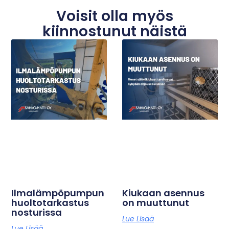
Voisit olla myös
kiinnostunut näistä
Ilmalämpöpumpun
Kiukaan asennus
huoltotarkastus
on muuttunut
nosturissa
Lue Lisää
Lue Lisää