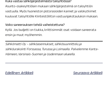
Kuka vastaa sähköjärjestelmästä taloyhtiössä?
Asunto-osakeyhtiölain mukaan sähköjärjestelmä on taloyhtiön
vastuulla. Myös huoneiston pistorasioiden kannet ja valokytkimet
kuuluvat taloyhtiölle Kiinteistöliiton vastuunjakotaulukon mukaan.
Voiko saneerauksen tehdä vaiheistettuna?
Kyllä. Jos budjetti on tiukka, kriittisimmät osat voidaan saneerata
ensin ja muut myöhemmin.
Sähkömatti Oy – sähköasennukset, sähkösuunnittelu ja
sähköurakointi Forssassa, Turussa ja Loimaalla. Palvelemme Kanta-
Hämeen, Varsinais-Suomen ja Uudenmaan alueella.
Edellinen Artikkeli
Seuraava Artikkeli