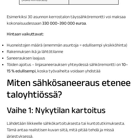
Esimerkiksi 30 asunnon kerrostalon täyssähköremontti voi maksaa
kokonaisuudessaan
330 000–390 000 euroa
.
Hintaan vaikuttavat:
Huoneistojen määrä (enemmän asuntoja = edullisempi yksikköhinta)
Rakennuksen ikä ja lähtötilanne
Saneerauksen laajuus
Töiden ajoitus – linjasaneerauksen yhteydessä sähköremontti on
10–
15 % edullisempi
, koska työvaiheita voidaan yhdistää
Miten sähkösaneeraus etenee
taloyhtiössä?
Vaihe 1: Nykytilan kartoitus
Lähdetään liikkeelle sähkökartoituksesta tai kuntotutkimuksesta.
Tämä antaa realistisen kuvan siitä, mitä pitää tehdä ja missä
järjestyksessä.