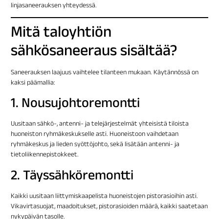
linjasaneerauksen yhteydessä.
Mitä taloyhtiön
sähkösaneeraus sisältää?
Saneerauksen laajuus vaihtelee tilanteen mukaan. Käytännössä on
kaksi päämallia:
1. Nousujohtoremontti
Uusitaan sähkö-, antenni- ja telejärjestelmät yhteisistä tiloista
huoneiston ryhmäkeskukselle asti. Huoneistoon vaihdetaan
ryhmäkeskus ja lieden syöttöjohto, sekä lisätään antenni- ja
tietoliikennepistokkeet.
2. Täyssähköremontti
Kaikki uusitaan liittymiskaapelista huoneistojen pistorasioihin asti.
Vikavirtasuojat, maadoitukset, pistorasioiden määrä, kaikki saatetaan
nykypäivän tasolle.