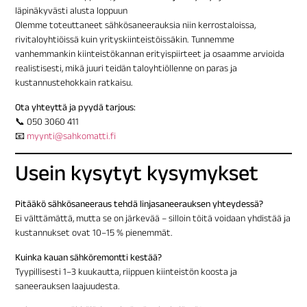
läpinäkyvästi alusta loppuun
Olemme toteuttaneet sähkösaneerauksia niin kerrostaloissa,
rivitaloyhtiöissä kuin yrityskiinteistöissäkin. Tunnemme
vanhemmankin kiinteistökannan erityispiirteet ja osaamme arvioida
realistisesti, mikä juuri teidän taloyhtiöllenne on paras ja
kustannustehokkain ratkaisu.
Ota yhteyttä ja pyydä tarjous:
📞 050 3060 411
📧
myynti@sahkomatti.fi
Usein kysytyt kysymykset
Pitääkö sähkösaneeraus tehdä linjasaneerauksen yhteydessä?
Ei välttämättä, mutta se on järkevää – silloin töitä voidaan yhdistää ja
kustannukset ovat 10–15 % pienemmät.
Kuinka kauan sähköremontti kestää?
Tyypillisesti 1–3 kuukautta, riippuen kiinteistön koosta ja
saneerauksen laajuudesta.