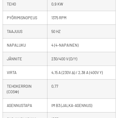
TEHO
0,9 KW
PYÖRIMISNOPEUS
1375 RPM
TAAJUUS
50 HZ
NAPALUKU
4 (4-NAPAINEN)
JÄNNITE
230/400 V (D/Y)
VIRTA
4,15 A (230V Δ) / 2,38 A (400V Y)
TEHOKERROIN
0,77
(COSΦ)
ASENNUSTAPA
IM B3 (JALKA-ASENNUS)