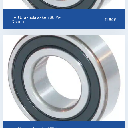
FAG Urakuulalaakeri 6004-
11.94
€
C sarja