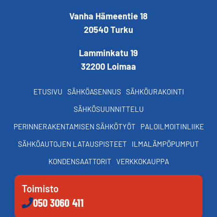
Vanha Hämeentie 18
20540 Turku
Lamminkatu 19
32200 Loimaa
ETUSIVU
SÄHKÖASENNUS
SÄHKÖURAKOINTI
SÄHKÖSUUNNITTELU
PERINNERAKENTAMISEN SÄHKÖTYÖT
PALOILMOITINLIIKE
SÄHKÖAUTOJEN LATAUSPISTEET
ILMALÄMPÖPUMPUT
KONDENSAATTORIT
VERKKOKAUPPA
Toimisto
050 3060 411