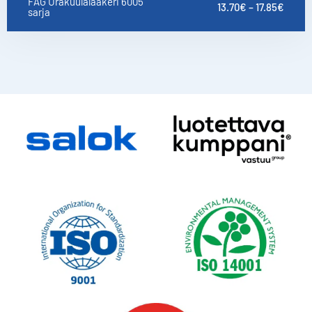
FAG Urakuulalaakeri 6005
13.70
€
–
17.85
€
sarja