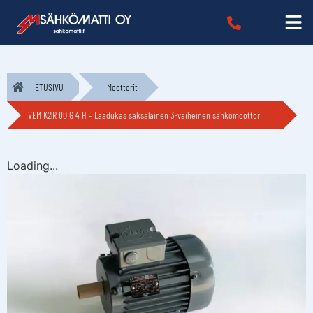
ETUSIVU
Moottorit
VEM K21R 80 G 4 H – Laadukas saksalainen 3-vaiheinen sähkömoottori
Loading...