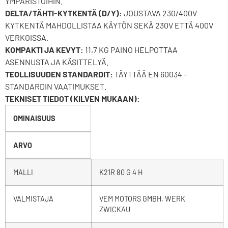
YMPÄRISTÖIHIN.
DELTA/TÄHTI-KYTKENTÄ (D/Y):
JOUSTAVA 230/400V
KYTKENTÄ MAHDOLLISTAA KÄYTÖN SEKÄ 230V ETTÄ 400V
VERKOISSA.
KOMPAKTI JA KEVYT:
11,7 KG PAINO HELPOTTAA
ASENNUSTA JA KÄSITTELYÄ.
TEOLLISUUDEN STANDARDIT:
TÄYTTÄÄ EN 60034 -
STANDARDIN VAATIMUKSET.
TEKNISET TIEDOT (KILVEN MUKAAN):
OMINAISUUS
ARVO
MALLI
K21R 80 G 4 H
VALMISTAJA
VEM MOTORS GMBH, WERK
ZWICKAU