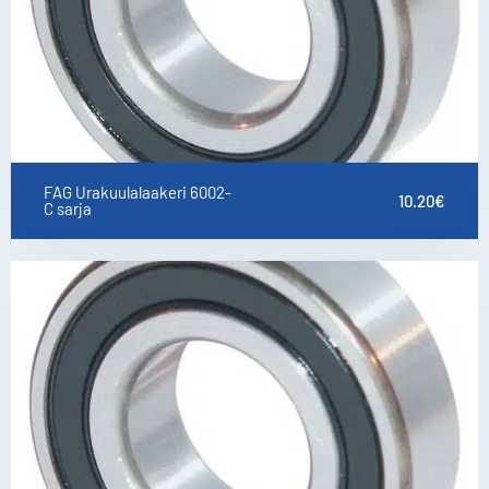
FAG Urakuulalaakeri 6002-
10.20
€
C sarja