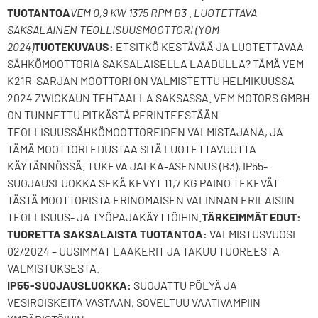
TUOTANTOA
VEM 0,9 KW 1375 RPM B3 . LUOTETTAVA
SAKSALAINEN TEOLLISUUSMOOTTORI (YOM
2024)
TUOTEKUVAUS:
ETSITKÖ KESTÄVÄÄ JA LUOTETTAVAA
SÄHKÖMOOTTORIA SAKSALAISELLA LAADULLA? TÄMÄ VEM
K21R-SARJAN MOOTTORI ON VALMISTETTU HELMIKUUSSA
2024 ZWICKAUN TEHTAALLA SAKSASSA. VEM MOTORS GMBH
ON TUNNETTU PITKÄSTÄ PERINTEESTÄÄN
TEOLLISUUSSÄHKÖMOOTTOREIDEN VALMISTAJANA, JA
TÄMÄ MOOTTORI EDUSTAA SITÄ LUOTETTAVUUTTA
KÄYTÄNNÖSSÄ. TUKEVA JALKA-ASENNUS (B3), IP55-
SUOJAUSLUOKKA SEKÄ KEVYT 11,7 KG PAINO TEKEVÄT
TÄSTÄ MOOTTORISTA ERINOMAISEN VALINNAN ERILAISIIN
TEOLLISUUS- JA TYÖPAJAKÄYTTÖIHIN.
TÄRKEIMMÄT EDUT:
TUORETTA SAKSALAISTA TUOTANTOA:
VALMISTUSVUOSI
02/2024 – UUSIMMAT LAAKERIT JA TAKUU TUOREESTA
VALMISTUKSESTA.
IP55-SUOJAUSLUOKKA:
SUOJATTU PÖLYÄ JA
VESIROISKEITA VASTAAN, SOVELTUU VAATIVAMPIIN