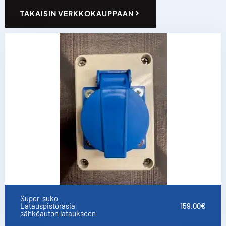
TAKAISIN VERKKOKAUPPAAN
Super-suko
Latauspistorasia
159.00
€
sähköauton lataukseen