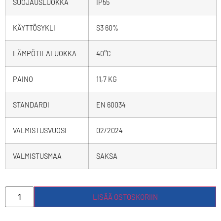
SUOJAUSLUOKKA
IP55
KÄYTTÖSYKLI
S3 60%
LÄMPÖTILALUOKKA
40°C
PAINO
11,7 KG
STANDARDI
EN 60034
VALMISTUSVUOSI
02/2024
VALMISTUSMAA
SAKSA
LISÄÄ OSTOSKORIIN