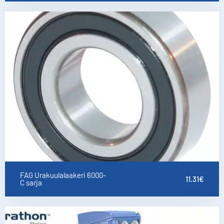
FAG Urakuulalaakeri 6000-
11.31
€
C sarja