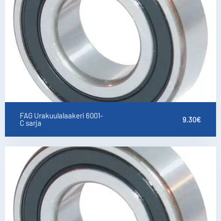
FAG Urakuulalaakeri 6001-
9.30
€
C sarja