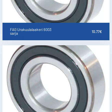
FAG Urakuulalaakeri 6003
10.77
€
sarja