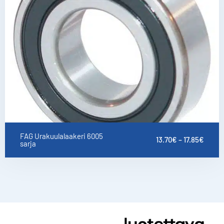
FAG Urakuulalaakeri 6005
13.70
€
–
17.85
€
sarja