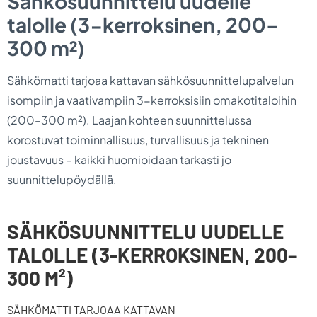
Sähkösuunnittelu uudelle
talolle (3-kerroksinen, 200–
300 m²)
Sähkömatti tarjoaa kattavan sähkösuunnittelupalvelun
isompiin ja vaativampiin 3-kerroksisiin omakotitaloihin
(200–300 m²). Laajan kohteen suunnittelussa
korostuvat toiminnallisuus, turvallisuus ja tekninen
joustavuus – kaikki huomioidaan tarkasti jo
suunnittelupöydällä.
SÄHKÖSUUNNITTELU UUDELLE
TALOLLE (3-KERROKSINEN, 200–
300 M²)
SÄHKÖMATTI TARJOAA KATTAVAN