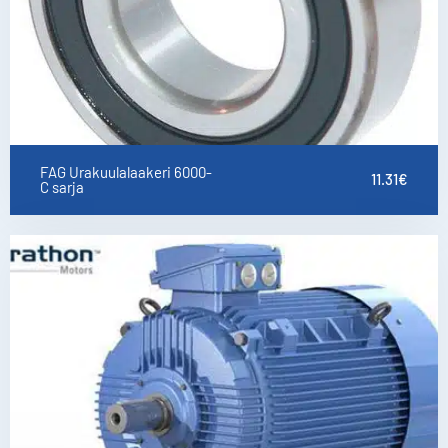
FAG Urakuulalaakeri 6000-
11.31
€
C sarja