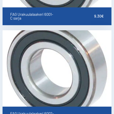
FAG Urakuulalaakeri 6001-
9.30
€
C sarja
FAG Urakuulalaakeri 6002-