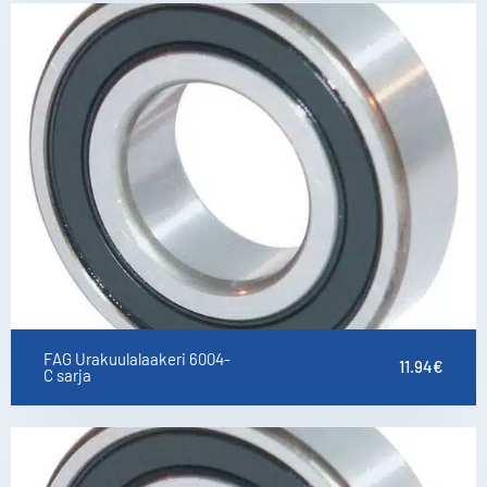
FAG Urakuulalaakeri 6004-
11.94
€
C sarja