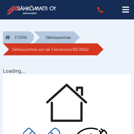
ETUSIVU
Sähkösuunnittelu
Sähkösuunnittelu uusi talo 3-kerroksinen/200-300m2
Loading...