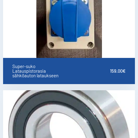
Super-suko
Latauspistorasia
159.00
€
sähköauton lataukseen