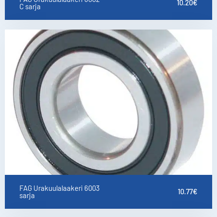
10.20
€
C sarja
FAG Urakuulalaakeri 6003
10.77
€
sarja