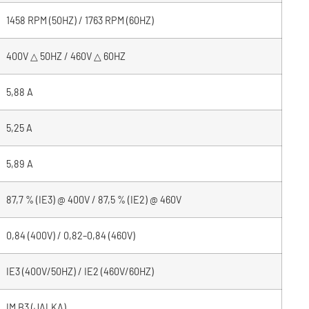
1458 RPM (50HZ) / 1763 RPM (60HZ)
400V △ 50HZ / 460V △ 60HZ
5,88 A
5,25 A
5,89 A
87,7 % (IE3) @ 400V / 87,5 % (IE2) @ 460V
0,84 (400V) / 0,82–0,84 (460V)
IE3 (400V/50HZ) / IE2 (460V/60HZ)
IM B3 (JALKA)