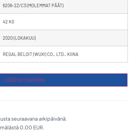
6206-2Z/C3 (MOLEMMAT PÄÄT)
42 KG
2020 (LOKAKUU)
REGAL BELOIT (WUXI) CO., LTD., KIINA
LISÄÄ OSTOSKORIIN
austa seuraavana arkipäivänä.
ymälästä 0,00 EUR.