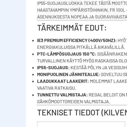
IP55-SUOJAUSLUOKKA TEKEE TÄSTÄ MOOTTOR
HAASTAVAMPIIN YMPÄRISTÖIHINKIN. FR 100L
ASENNUKSESTA NOPEAA JA SUORAVIIVAISTA
TÄRKEIMMÄT EDUT:
IE3 PREMIUM EFFICIENCY (400V/50HZ):
HYÖT
ENERGIAKULUISSA PITKÄLLÄ AIKAVÄLILLÄ.
PTC-LÄMPÖSUOJAUS 150 °C:
SISÄÄNRAKENN
TURVALLINEN KÄYTTÖ MYÖS RASKAISSA OLO
IP55-SUOJAUS:
KESTÄÄ PÖLYN JA VESISUIHK
MONIPUOLINEN JÄNNITEALUE:
SOVELTUU SEK
LAADUKKAAT LAAKERIT:
MOLEMMAT LAAKERI
VAATIVA RATKAISU.
TUNNETTU VALMISTAJA:
REGAL BELOIT ON
SÄHKÖMOOTTOREIDEN VALMISTAJA.
TEKNISET TIEDOT (KILV