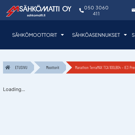
050 3060
411
SÄHKÖMOOTTORIT
SÄHKÖASENNUKSET
S
ETUSIVU
Moottorit
Marathon TerraMAX TCA 100LB04 – IE3 Pr
Loading...