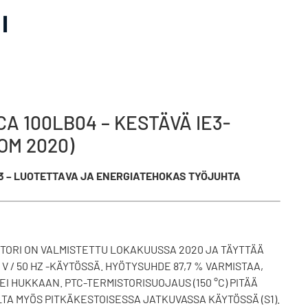
I
 100LB04 – KESTÄVÄ IE3-
OM 2020)
3 – LUOTETTAVA JA ENERGIATEHOKAS TYÖJUHTA
ORI ON VALMISTETTU LOKAKUUSSA 2020 JA TÄYTTÄÄ
V / 50 HZ -KÄYTÖSSÄ. HYÖTYSUHDE 87,7 % VARMISTAA,
I HUKKAAN. PTC-TERMISTORISUOJAUS (150 °C) PITÄÄ
A MYÖS PITKÄKESTOISESSA JATKUVASSA KÄYTÖSSÄ (S1).