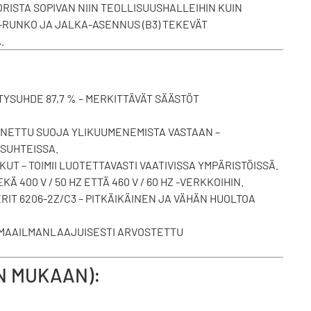
ISTA SOPIVAN NIIN TEOLLISUUSHALLEIHIN KUIN
 -RUNKO JA JALKA-ASENNUS (B3) TEKEVÄT
.
YSUHDE 87,7 % – MERKITTÄVÄT SÄÄSTÖT
ETTU SUOJA YLIKUUMENEMISTA VASTAAN –
SUHTEISSA.
UT – TOIMII LUOTETTAVASTI VAATIVISSA YMPÄRISTÖISSÄ.
Ä 400 V / 50 HZ ETTÄ 460 V / 60 HZ -VERKKOIHIN.
T 6206-2Z/C3 – PITKÄIKÄINEN JA VÄHÄN HUOLTOA
 MAAILMANLAAJUISESTI ARVOSTETTU
EN MUKAAN):