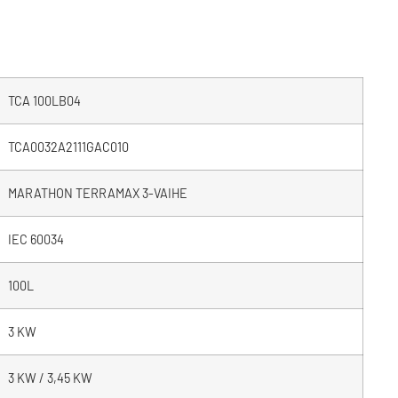
TCA 100LB04
TCA0032A2111GAC010
MARATHON TERRAMAX 3-VAIHE
IEC 60034
100L
3 KW
3 KW / 3,45 KW