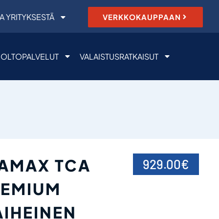
A YRITYKSESTÄ
VERKKOKAUPPAAN
OLTOPALVELUT
VALAISTUSRATKAISUT
AMAX TCA
929.00
€
REMIUM
AIHEINEN