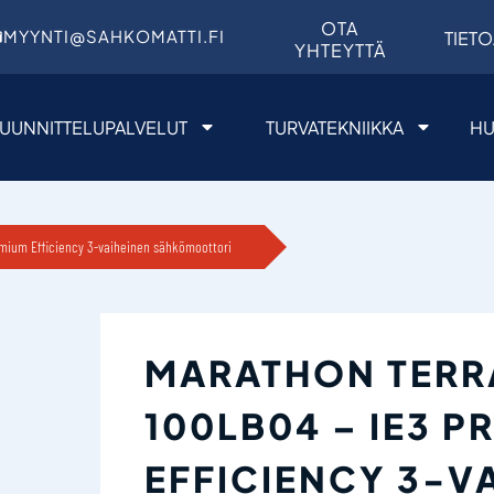
OTA
MYYNTI@SAHKOMATTI.FI
TIETO
YHTEYTTÄ
UUNNITTELUPALVELUT
TURVATEKNIIKKA
HU
emium Efficiency 3-vaiheinen sähkömoottori
MARATHON TERR
100LB04 – IE3 P
EFFICIENCY 3-V