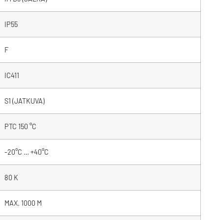
IP55
F
IC411
S1 (JATKUVA)
PTC 150 °C
-20°C … +40°C
80 K
MAX. 1000 M