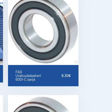
FAG
Urakuulalaakeri
9.30
€
6001-C sarja