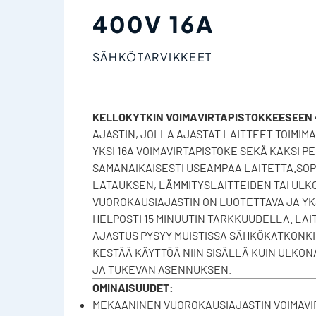
400V 16A
SÄHKÖTARVIKKEET
KELLOKYTKIN VOIMAVIRTAPISTOKKEESEEN 
AJASTIN, JOLLA AJASTAT LAITTEET TOIMIM
YKSI 16A VOIMAVIRTAPISTOKE SEKÄ KAKSI P
SAMANAIKAISESTI USEAMPAA LAITETTA.SOPI
LATAUKSEN, LÄMMITYSLAITTEIDEN TAI U
VUOROKAUSIAJASTIN ON LUOTETTAVA JA YK
HELPOSTI 15 MINUUTIN TARKKUUDELLA. LAI
AJASTUS PYSYY MUISTISSA SÄHKÖKATKONKI
KESTÄÄ KÄYTTÖÄ NIIN SISÄLLÄ KUIN ULKONA
JA TUKEVAN ASENNUKSEN.
OMINAISUUDET:
MEKAANINEN VUOROKAUSIAJASTIN VOIMAV