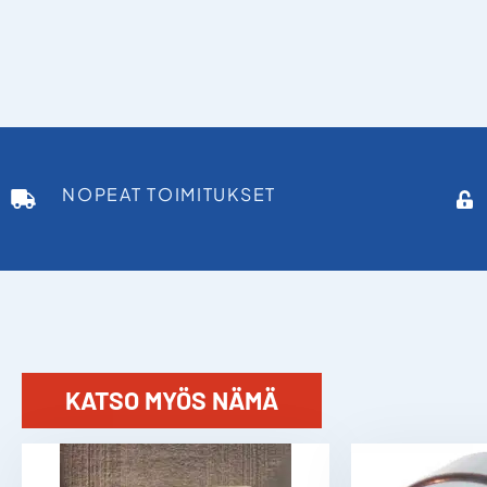
NOPEAT TOIMITUKSET
KATSO MYÖS NÄMÄ