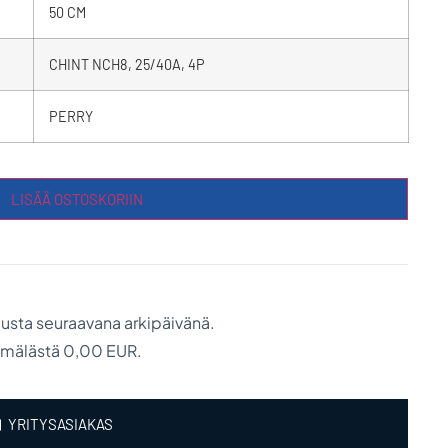
50 CM
CHINT NCH8, 25/40A, 4P
PERRY
LISÄÄ OSTOSKORIIN
austa seuraavana arkipäivänä.
ymälästä 0,00 EUR.
YRITYSASIAKAS