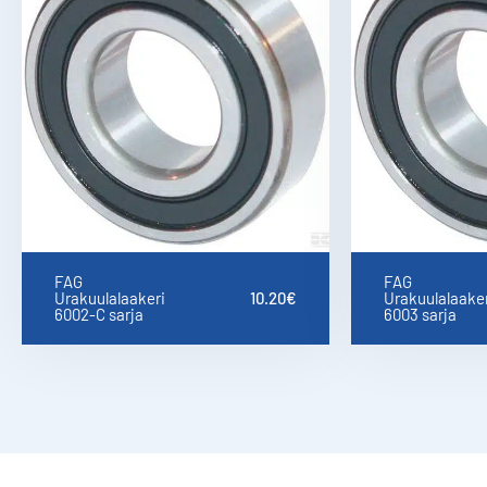
FAG
FAG
Urakuulalaakeri
10.20
€
Urakuulalaaker
6002-C sarja
6003 sarja