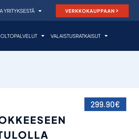
A YRITYKSESTÄ
VERKKOKAUPPAAN
OLTOPALVELUT
VALAISTUSRATKAISUT
299.90
€
TOKKEESEEN
TULOLLA