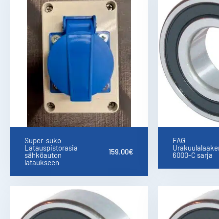
Super-suko
FAG
Latauspistorasia
Urakuulalaaker
159.00
€
sähköauton
6000-C sarja
lataukseen