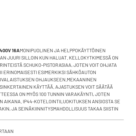
400V 16A
MONIPUOLINEN JA HELPPOKÄYTTÖINEN
AAN JUURI SILLOIN KUN HALUAT. KELLOKYTKIMESSÄ ON
ERINTEISTÄ SCHUKO-PISTORASIAA, JOTEN VOIT OHJATA
I ERINOMAISESTI ESIMERKIKSI SÄHKÖAUTON
LKOVALAISTUKSEN OHJAUKSEEN.MEKAANINEN
SINKERTAINEN KÄYTTÄÄ. AJASTUKSEN VOIT SÄÄTÄÄ
TTEESSA ON MYÖS 100 TUNNIN VARAKÄYNTI, JOTEN
N AIKANA. IP44-KOTELOINTILUOKITUKSEN ANSIOSTA SE
KIN, JA SEINÄKIINNITYSMAHDOLLISUUS TAKAA SIISTIN
IRTAAN