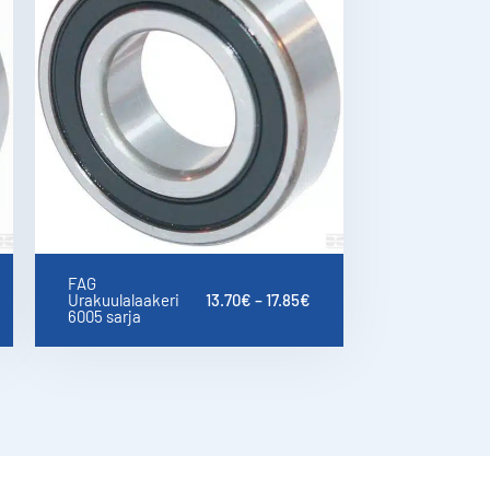
FAG
Urakuulalaakeri
13.70
€
–
17.85
€
6005 sarja