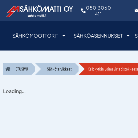
050 3060
411
SÄHKÖMOOTTORIT
SÄHKÖASENNUKSET
S
ETUSIVU
Sähkötarvikkeet
Kellokytkin voimavirtapistokkeese
Loading...