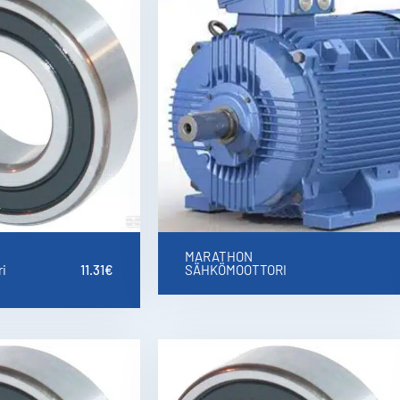
MARATHON
i
11.31
€
SÄHKÖMOOTTORI