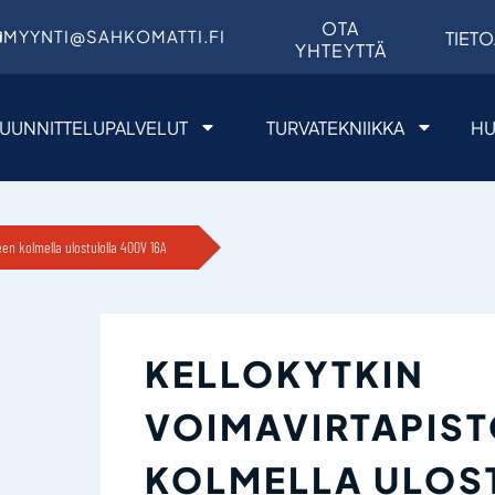
OTA
MYYNTI@SAHKOMATTI.FI
TIETO
YHTEYTTÄ
UUNNITTELUPALVELUT
TURVATEKNIIKKA
HU
en kolmella ulostulolla 400V 16A
KELLOKYTKIN
VOIMAVIRTAPIS
KOLMELLA ULOS