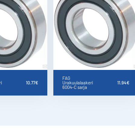
FAG
i
10.77
€
Urakuulalaakeri
11.94
€
6004-C sarja